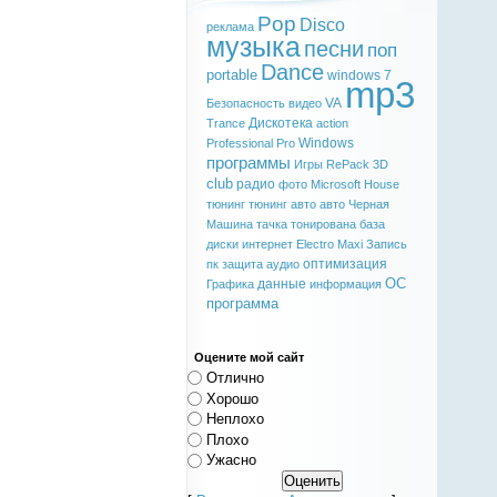
Pop
Disco
реклама
музыка
песни
поп
Dance
portable
windows 7
mp3
VA
Безопасность
видео
Дискотека
Trance
action
Windows
Professional
Pro
программы
Игры
RePack
3D
club
радио
фото
Microsoft
House
тюнинг
тюнинг авто
авто
Черная
Машина
тачка
тонирована
база
диски
интернет
Electro
Maxi
Запись
оптимизация
пк
защита
аудио
ОС
данные
Графика
информация
программа
Оцените мой сайт
Отлично
Хорошо
Неплохо
Плохо
Ужасно