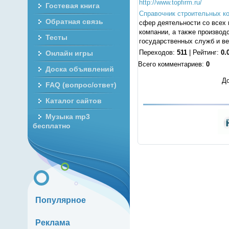
http://www.topfirm.ru/
Гостевая книга
Справочник строительных к
Обратная связь
сфер деятельности со всех 
компании, а также производ
Тесты
государственных служб и в
Переходов
:
511
|
Рейтинг
:
0.
Онлайн игры
Всего комментариев
:
0
Доска объявлений
До
FAQ (вопрос/ответ)
Каталог сайтов
Музыка mp3
бесплатно
Популярное
Реклама