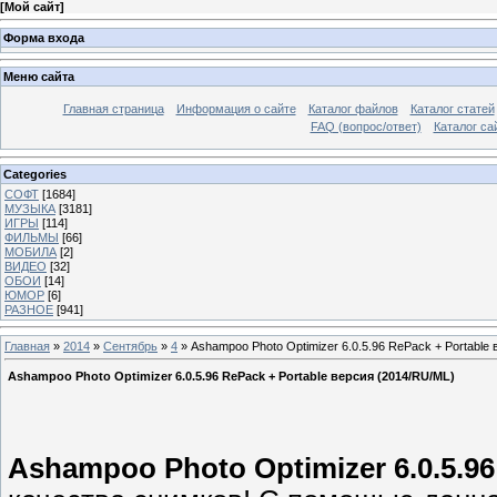
[
Мой сайт
]
Форма входа
Меню сайта
Главная страница
Информация о сайте
Каталог файлов
Каталог статей
FAQ (вопрос/ответ)
Каталог са
Categories
СОФТ
[1684]
МУЗЫКА
[3181]
ИГРЫ
[114]
ФИЛЬМЫ
[66]
МОБИЛА
[2]
ВИДЕО
[32]
ОБОИ
[14]
ЮМОР
[6]
РАЗНОЕ
[941]
Главная
»
2014
»
Сентябрь
»
4
» Ashampoo Photo Optimizer 6.0.5.96 RePack + Portable
Ashampoo Photo Optimizer 6.0.5.96 RePack + Portable версия (2014/RU/ML)
Ashampoo Photo Optimizer 6.0.5.96