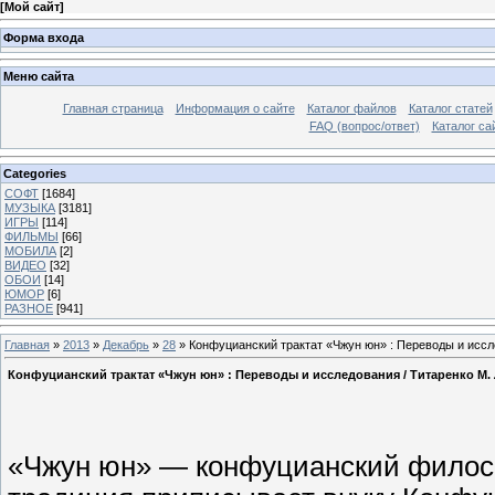
[
Мой сайт
]
Форма входа
Меню сайта
Главная страница
Информация о сайте
Каталог файлов
Каталог статей
FAQ (вопрос/ответ)
Каталог са
Categories
СОФТ
[1684]
МУЗЫКА
[3181]
ИГРЫ
[114]
ФИЛЬМЫ
[66]
МОБИЛА
[2]
ВИДЕО
[32]
ОБОИ
[14]
ЮМОР
[6]
РАЗНОЕ
[941]
Главная
»
2013
»
Декабрь
»
28
» Конфуцианский трактат «Чжун юн» : Переводы и иссле
Конфуцианский трактат «Чжун юн» : Переводы и исследования / Титаренко М. Л
«Чжун юн» — конфуцианский философ