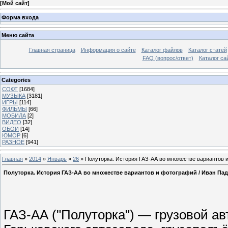
[
Мой сайт
]
Форма входа
Меню сайта
Главная страница
Информация о сайте
Каталог файлов
Каталог статей
FAQ (вопрос/ответ)
Каталог са
Categories
СОФТ
[1684]
МУЗЫКА
[3181]
ИГРЫ
[114]
ФИЛЬМЫ
[66]
МОБИЛА
[2]
ВИДЕО
[32]
ОБОИ
[14]
ЮМОР
[6]
РАЗНОЕ
[941]
Главная
»
2014
»
Январь
»
26
» Полуторка. История ГАЗ-АА во множестве вариантов и
Полуторка. История ГАЗ-АА во множестве вариантов и фотографий / Иван Паде
ГАЗ-АА ("Полуторка") — грузовой авт