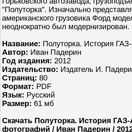
Горьковского автозавода, грузоподъё
"Полуторка". Изначально представл
американского грузовика Форд модел
неоднократно был модернизирован.
Название:
Полуторка. История ГАЗ
Автор:
Иван Падерин
Год издания:
2012
Издательство:
Издатель И. Падер
Страниц:
80
Формат:
PDF
Язык:
Русский
Размер:
61 мб
Скачать Полуторка. История ГАЗ-
фотографий / Иван Падерин / 201