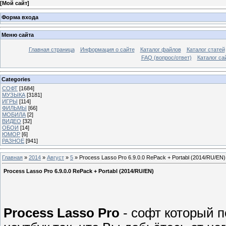
[
Мой сайт
]
Форма входа
Меню сайта
Главная страница
Информация о сайте
Каталог файлов
Каталог статей
FAQ (вопрос/ответ)
Каталог са
Categories
СОФТ
[1684]
МУЗЫКА
[3181]
ИГРЫ
[114]
ФИЛЬМЫ
[66]
МОБИЛА
[2]
ВИДЕО
[32]
ОБОИ
[14]
ЮМОР
[6]
РАЗНОЕ
[941]
Главная
»
2014
»
Август
»
5
» Process Lasso Pro 6.9.0.0 RePack + Portabl (2014/RU/EN)
Process Lasso Pro 6.9.0.0 RePack + Portabl (2014/RU/EN)
Process Lasso Pro
- софт который 