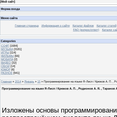
[
Мой сайт
]
Форма входа
Меню сайта
Главная страница
Информация о сайте
Каталог файлов
Каталог статей
FAQ (вопрос/ответ)
Каталог са
Categories
СОФТ
[1684]
МУЗЫКА
[3181]
ИГРЫ
[114]
ФИЛЬМЫ
[66]
МОБИЛА
[2]
ВИДЕО
[32]
ОБОИ
[14]
ЮМОР
[6]
РАЗНОЕ
[941]
Главная
»
2014
»
Январь
»
15
» Программирование на языке R-Лисп / Крюков А. П. , Род
Программирование на языке R-Лисп / Крюков А. П. , Родионов А. Я. , Таранов А.
Изложены основы программирования