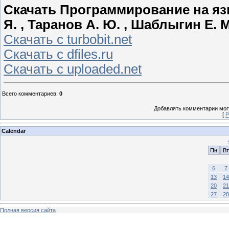
Скачать Программирование на язы
Я. , Таранов А. Ю. , Шаблыгин Е. М
Скачать с turbobit.net
Скачать с dfiles.ru
Скачать с uploaded.net
Всего комментариев
:
0
Добавлять комментарии могу
[
Р
Calendar
Пн
Вт
6
7
13
14
20
21
27
28
Полная версия сайта