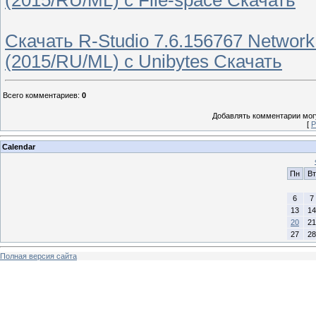
(2015/RU/ML) с File-space Скачать
Скачать R-Studio 7.6.156767 Network 
(2015/RU/ML) с Unibytes Скачать
Всего комментариев
:
0
Добавлять комментарии могу
[
Р
Calendar
Пн
Вт
6
7
13
14
20
21
27
28
Полная версия сайта