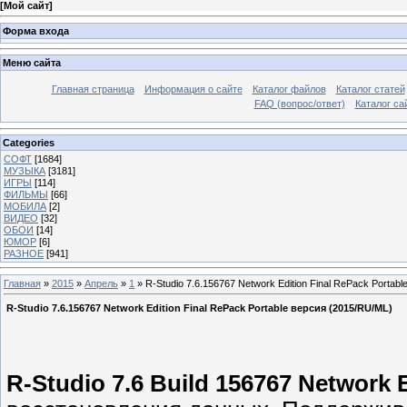
[
Мой сайт
]
Форма входа
Меню сайта
Главная страница
Информация о сайте
Каталог файлов
Каталог статей
FAQ (вопрос/ответ)
Каталог са
Categories
СОФТ
[1684]
МУЗЫКА
[3181]
ИГРЫ
[114]
ФИЛЬМЫ
[66]
МОБИЛА
[2]
ВИДЕО
[32]
ОБОИ
[14]
ЮМОР
[6]
РАЗНОЕ
[941]
Главная
»
2015
»
Апрель
»
1
» R-Studio 7.6.156767 Network Edition Final RePack Portab
R-Studio 7.6.156767 Network Edition Final RePack Portable версия (2015/RU/ML)
R-Studio 7.6 Build 156767 Network 