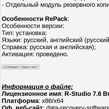
- Отдельный модуль резервного коп
Особенности RePack
:
Особенности версии:
Тип: установка;
Языки: русский, английский (русски
Справка: русская и английская);
Активация: проведено.
Информация о файле:
Лицензионное имя
:
R-Studio 7.6 B
Платформа
: x86/x64
Оф. веб-сайт
: data-recovery-softwar