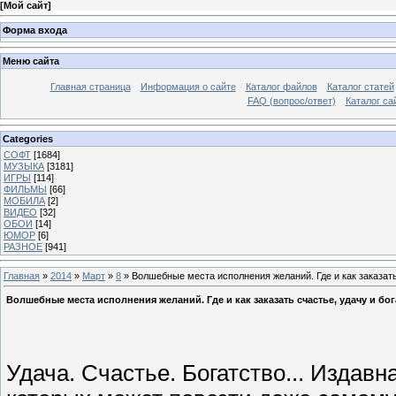
[
Мой сайт
]
Форма входа
Меню сайта
Главная страница
Информация о сайте
Каталог файлов
Каталог статей
FAQ (вопрос/ответ)
Каталог са
Categories
СОФТ
[1684]
МУЗЫКА
[3181]
ИГРЫ
[114]
ФИЛЬМЫ
[66]
МОБИЛА
[2]
ВИДЕО
[32]
ОБОИ
[14]
ЮМОР
[6]
РАЗНОЕ
[941]
Главная
»
2014
»
Март
»
8
» Волшебные места исполнения желаний. Где и как заказать 
Волшебные места исполнения желаний. Где и как заказать счастье, удачу и бога
Удача. Счастье. Богатство... Издав