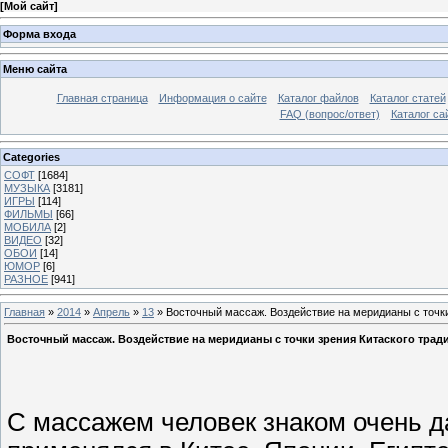
[
Мой сайт
]
Форма входа
Меню сайта
Главная страница
Информация о сайте
Каталог файлов
Каталог статей
FAQ (вопрос/ответ)
Каталог са
Categories
СОФТ
[1684]
МУЗЫКА
[3181]
ИГРЫ
[114]
ФИЛЬМЫ
[66]
МОБИЛА
[2]
ВИДЕО
[32]
ОБОИ
[14]
ЮМОР
[6]
РАЗНОЕ
[941]
Главная
»
2014
»
Апрель
»
13
» Восточный массаж. Воздействие на меридианы с точки
Восточный массаж. Воздействие на меридианы с точки зрения Китаского тради
С массажем человек знаком очень да