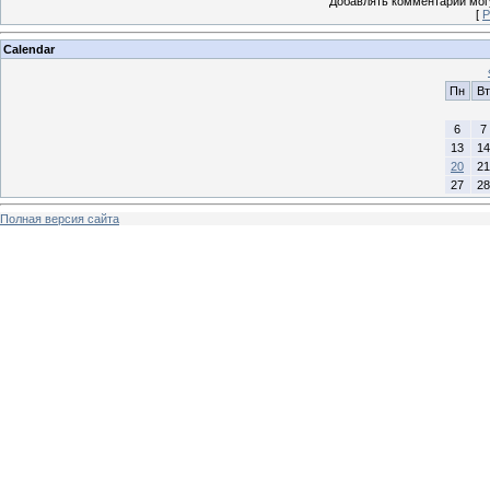
Добавлять комментарии могу
[
Р
Calendar
Пн
Вт
6
7
13
14
20
21
27
28
Полная версия сайта