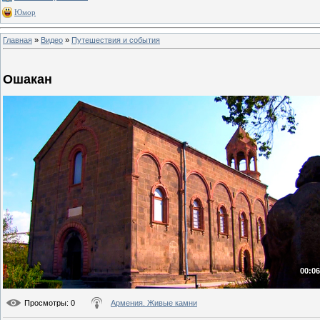
Юмор
Главная
»
Видео
»
Путешествия и события
Ошакан
00:06
Просмотры
: 0
Армения. Живые камни