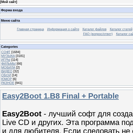
[
Мой сайт
]
Форма входа
Меню сайта
Главная страница
Информация о сайте
Каталог файлов
Каталог статей
FAQ (вопрос/ответ)
Каталог са
Categories
СОФТ
[1684]
МУЗЫКА
[3181]
ИГРЫ
[114]
ФИЛЬМЫ
[66]
МОБИЛА
[2]
ВИДЕО
[32]
ОБОИ
[14]
ЮМОР
[6]
РАЗНОЕ
[941]
Easy2Boot 1.B8 Final + Portable
Easy2Boot
- лучший софт для созд
Live CD и других. Эта программа по
и для любителя. Если следовать не 