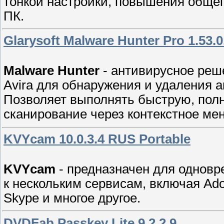
тонкой настройки, повышения общег
ПК.
Glarysoft Malware Hunter Pro 1.53.
Malware Hunter
- антивирусное реше
Avira для обнаружения и удаления а
Позволяет выполнять быструю, полн
сканирование через контекстное ме
KVYcam 10.0.3.4 RUS Portable
KVYcam
- предназначен для одновр
к нескольким сервисам, включая Ado
Skype и многое другое.
DVDFab Passkey Lite 9.2.2.9