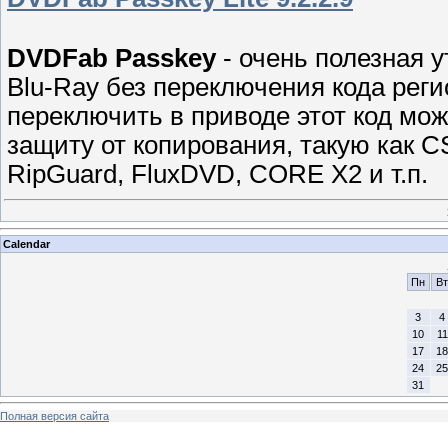
DVDFab Passkey
- очень полезная 
Blu-Ray без переключения кода реги
переключить в приводе этот код можн
защиту от копирования, такую как 
RipGuard, FluxDVD, CORE X2 и т.п.
Calendar
Пн
Вт
3
4
10
11
17
18
24
25
31
Полная версия сайта