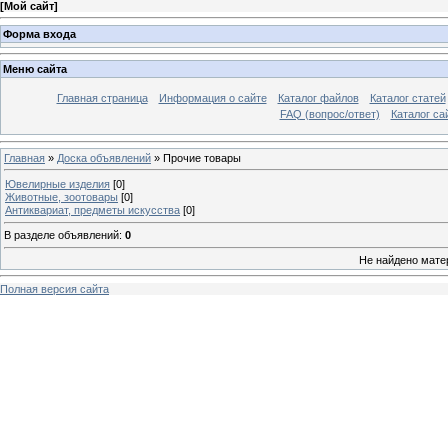
[
Мой сайт
]
Форма входа
Меню сайта
Главная страница
Информация о сайте
Каталог файлов
Каталог статей
FAQ (вопрос/ответ)
Каталог са
Главная
»
Доска объявлений
» Прочие товары
Ювелирные изделия
[0]
Животные, зоотовары
[0]
Антиквариат, предметы искусства
[0]
В разделе объявлений
:
0
Не найдено мате
Полная версия сайта