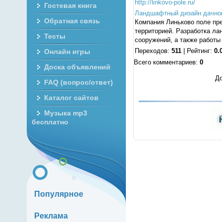
http://linkovo-pole.ru/
Гостевая книга
Ландшафтный дизайн дачног
Обратная связь
Компания Линьково поле пре
территорией. Разработка ла
Тесты
сооружений, а также работы
Переходов
:
511
|
Рейтинг
:
0.
Онлайн игры
Всего комментариев
:
0
Доска объявлений
До
FAQ (вопрос/ответ)
Каталог сайтов
Музыка mp3
бесплатно
Популярное
Реклама