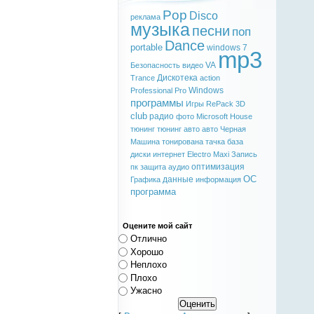
Pop
Disco
реклама
музыка
песни
поп
Dance
portable
windows 7
mp3
VA
Безопасность
видео
Дискотека
Trance
action
Windows
Professional
Pro
программы
Игры
RePack
3D
club
радио
фото
Microsoft
House
тюнинг
тюнинг авто
авто
Черная
Машина
тонирована
тачка
база
диски
интернет
Electro
Maxi
Запись
оптимизация
пк
защита
аудио
ОС
данные
Графика
информация
программа
Оцените мой сайт
Отлично
Хорошо
Неплохо
Плохо
Ужасно