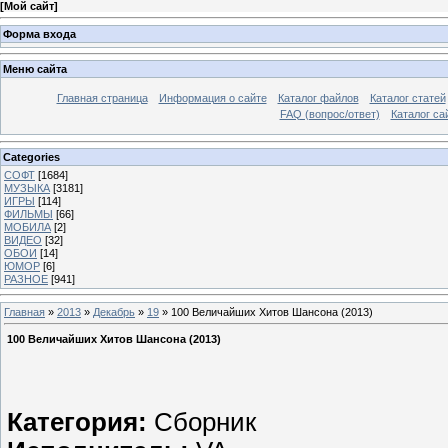
[
Мой сайт
]
Форма входа
Меню сайта
Главная страница
Информация о сайте
Каталог файлов
Каталог статей
FAQ (вопрос/ответ)
Каталог са
Categories
СОФТ
[1684]
МУЗЫКА
[3181]
ИГРЫ
[114]
ФИЛЬМЫ
[66]
МОБИЛА
[2]
ВИДЕО
[32]
ОБОИ
[14]
ЮМОР
[6]
РАЗНОЕ
[941]
Главная
»
2013
»
Декабрь
»
19
» 100 Величайших Хитов Шансона (2013)
100 Величайших Хитов Шансона (2013)
Категория:
Сборник