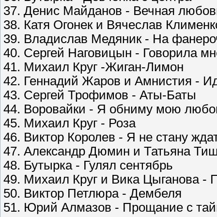
37. Денис Майданов - Вечная любов
38. Катя Огонек и Вячеслав Клименк
39. Владислав Медяник - На фанер
40. Сергей Наговицын - Говорила мн
41. Михаил Круг -Жиган-Лимон
42. Геннадий Жаров и Амнистия - И
43. Сергей Трофимов - Аты-Баты
44. Воровайки - Я обниму мою любо
45. Михаил Круг - Роза
46. Виктор Королев - Я не стану жда
47. Александр Дюмин и Татьяна Тиш
48. Бутырка - Гулял сентябрь
49. Михаил Круг и Вика Цыганова - 
50. Виктор Петлюра - Дембеля
51. Юрий Алмазов - Прощание с тай