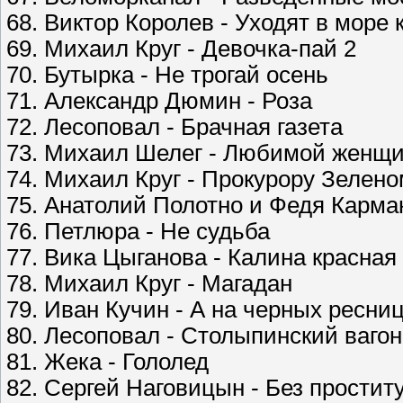
68. Виктор Королев - Уходят в море 
69. Михаил Круг - Девочка-пай 2
70. Бутырка - Не трогай осень
71. Александр Дюмин - Роза
72. Лесоповал - Брачная газета
73. Михаил Шелег - Любимой женщ
74. Михаил Круг - Прокурору Зелено
75. Анатолий Полотно и Федя Кармано
76. Петлюра - Не судьба
77. Вика Цыганова - Калина красная
78. Михаил Круг - Магадан
79. Иван Кучин - А на черных ресни
80. Лесоповал - Столыпинский вагон
81. Жека - Гололед
82. Сергей Наговицын - Без простит