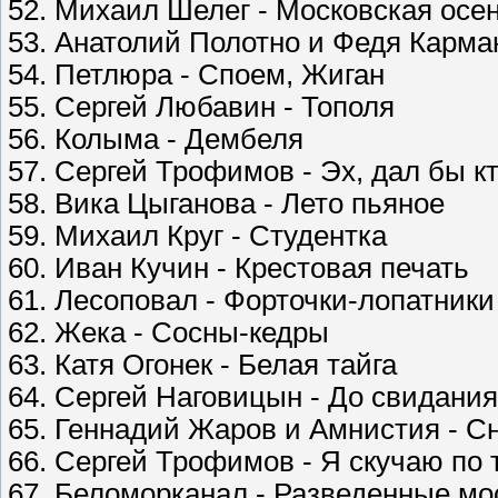
52. Михаил Шелег - Московская осе
53. Анатолий Полотно и Федя Карма
54. Петлюра - Споем, Жиган
55. Сергей Любавин - Тополя
56. Колыма - Дембеля
57. Сергей Трофимов - Эх, дал бы к
58. Вика Цыганова - Лето пьяное
59. Михаил Круг - Студентка
60. Иван Кучин - Крестовая печать
61. Лесоповал - Форточки-лопатники
62. Жека - Сосны-кедры
63. Катя Огонек - Белая тайга
64. Сергей Наговицын - До свидания
65. Геннадий Жаров и Амнистия - С
66. Сергей Трофимов - Я скучаю по 
67. Беломорканал - Разведенные мо