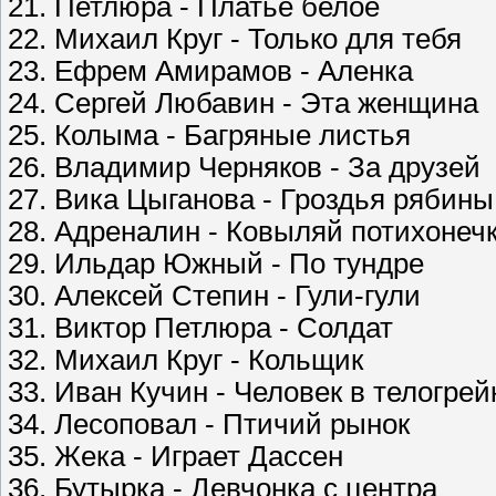
21. Петлюра - Платье белое
22. Михаил Круг - Только для тебя
23. Ефрем Амирамов - Аленка
24. Сергей Любавин - Эта женщина
25. Колыма - Багряные листья
26. Владимир Черняков - За друзей
27. Вика Цыганова - Гроздья рябины
28. Адреналин - Ковыляй потихонеч
29. Ильдар Южный - По тундре
30. Алексей Степин - Гули-гули
31. Виктор Петлюра - Солдат
32. Михаил Круг - Кольщик
33. Иван Кучин - Человек в телогрей
34. Лесоповал - Птичий рынок
35. Жека - Играет Дассен
36. Бутырка - Девчонка с центра