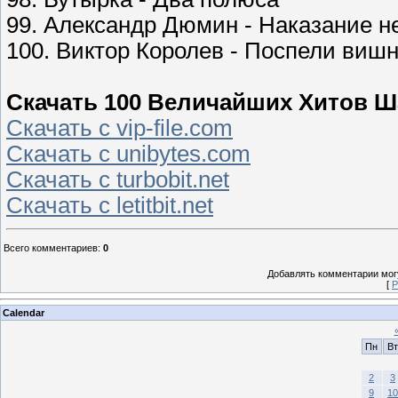
99. Александр Дюмин - Наказание н
100. Виктор Королев - Поспели виш
Скачать 100 Величайших Хитов Ша
Скачать с vip-file.com
Скачать с unibytes.com
Скачать с turbobit.net
Скачать с letitbit.net
Всего комментариев
:
0
Добавлять комментарии могу
[
Р
Calendar
Пн
Вт
2
3
9
10