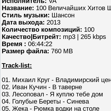
Исполнитель:
VA
Название:
100 Величайших Хитов Ш
Стиль музыки:
Шансон
Дата выхода:
2013
Количество композиций:
100
Качество|Битрейт:
mp3 | 265 kbps
Время :
06:44:22
Размер файла:
760 MB
Track-list:
01. Михаил Круг - Владимирский це
02. Иван Кучин - В таверне
03. Лесоповал - Я куплю тебе дом
04. Голубые Береты - Синева
05. Жека - Рюмка водки на столе