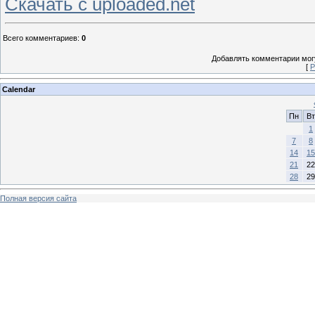
Скачать с uploaded.net
Всего комментариев
:
0
Добавлять комментарии могу
[
Р
Calendar
Пн
Вт
1
7
8
14
15
21
22
28
29
Полная версия сайта