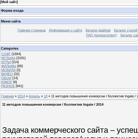
[
Мой сайт
]
Форма входа
Меню сайта
Главная страница
Информация о сайте
Каталог файлов
Каталог статей
FAQ (вопрос/ответ)
Каталог са
Categories
СОФТ
[1684]
МУЗЫКА
[3181]
ИГРЫ
[114]
ФИЛЬМЫ
[66]
МОБИЛА
[2]
ВИДЕО
[32]
ОБОИ
[14]
ЮМОР
[6]
РАЗНОЕ
[941]
Главная
»
2014
»
Апрель
»
18
» 11 методов повышения конверсии / Коллектив Ingate / 
11 методов повышения конверсии / Коллектив Ingate / 2014
Задача коммерческого сайта – успе