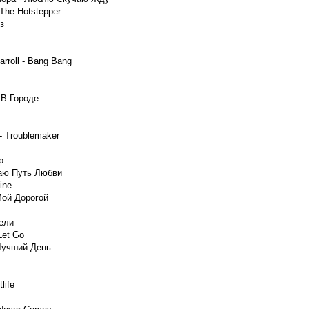
The Hotstepper
з
arroll - Bang Bang
 В Городе
 - Troublemaker
p
раю Путь Любви
ine
Мой Дорогой
ели
Let Go
 Лучший День
life