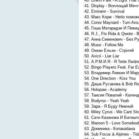
40. Linkin Park - A Light Tha
41. Display - Воплощай Меч
42. Eminem - Survival
43. Макс Корж - Небо помож
44. Conor Maynard - Turn Aro
45. Гоша Матарадзе И Певи
46. R.J., Flo Rida & Qwote - 
47. Анна Семенович - Без Р
48. Muse - Follow Me
49. Океан Ельзи - Стріляй
50. Avicii - Liar Liar
51. А.Р.М.И.Я - Я Тебя Люб
52. Bingo Players Feat. Far 
53. Владимир Левкин И Мару
54. One Direction - Kiss You
55. Даша Русакова & Bob Ro
56. Holopaw - Academy
57. Таисия Повалий - Кален
58. Bodyrox - Yeah Yeah
59. Зара - Я Буду Нежной
60. Miley Cyrus - We Cant St
61. Сати Казанова И Батишта
62. Maroon 5 - Love Somebod
63. Доминика - Копакабана
64. Sub Focus & Alpines - Ti