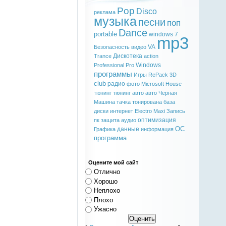
Pop
Disco
реклама
музыка
песни
поп
Dance
portable
windows 7
mp3
VA
Безопасность
видео
Дискотека
Trance
action
Windows
Professional
Pro
программы
Игры
RePack
3D
club
радио
фото
Microsoft
House
тюнинг
тюнинг авто
авто
Черная
Машина
тачка
тонирована
база
диски
интернет
Electro
Maxi
Запись
оптимизация
пк
защита
аудио
ОС
данные
Графика
информация
программа
Оцените мой сайт
Отлично
Хорошо
Неплохо
Плохо
Ужасно