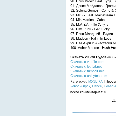
90. Chris Brown Feat. Tyga, B
91. Денис Майданов - Графи
92. Selena Gomez - Come & G
93. Mc 77 Feat. Mainstream 
94. Mia Martina - Cabo
95. M.A.Y.A. - Не Уснуть
96. Daft Punk - Get Lucky
97. Рино-Младший - Радио
98. Madcon - Fallin In Love
99. Ева Анри И Анастасия М
100. Asher Monroe - Hush Hu
Скачать 200-ти Пудовый Зи
Скачать с vip-file.com
Скачать с letitbit.net
Скачать с turbobit.net
Скачать с unibytes.com
Категория
:
МУЗЫКА
|
Просм
новосибирск
,
Dance
,
Небесн
Всего комментариев
:
0
До