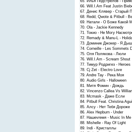
65. Илья Подстрелов - При
66. Will.I.Am Feat Justin Bieb
67. Денис Клявер - Старый 
68. Redd, Qwote & Pitbull - 
69. Натали - О Боже Какой 
70. Ola - Jackie Kennedy
71. Токио - Не Могу Насмотр
72. Remady & Manu-L - Holid
73. Доминик Джокер - Я Дыш
74. Corneille - Les Sommets 
75. Оля Полякова - Люли
76. Will.I.Am - Scream Shout
77. Тимур Родригез - Heroes
78. Cj Zet - Electro Love
79. Andre Tay - Река Моя
80. Audio Girls - Halloween
81. Митя Фомин - Дождь
82. Vincenzo Callea Vs Willia
83. Mcmask - Даже Если
84. Pitbull Feat. Christina Ag
85. Алсу - Нет Тебя Дороже
86. Alex Hepburn - Under
87. Нашеvreмя - Music In Me
88. Mishelle - Ray Of Light
89. Indi - Кристаллы