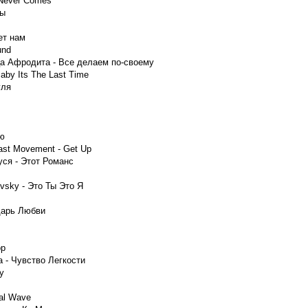
t Never Comes
ты
ет нам
und
ца Афродита - Все делаем по-своему
Baby Its The Last Time
уля
лю
East Movement - Get Up
ся - Этот Романс
vsky - Это Ты Это Я
дарь Любви
op
 - Чувство Легкости
y
dal Wave