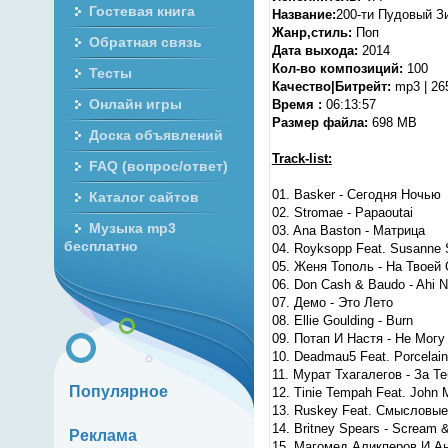
Гостевая книга
Название:
200-ти Пудовый Зи
Жанр,стиль:
Поп
Обратная связь
Дата выхода:
2014
Кол-во композиций:
100
Тесты
Качество|Битрейт:
mp3 | 26
Онлайн игры
Время :
06:13:57
Размер файла:
698 MB
Доска объявлений
Track-list:
FAQ (вопрос/ответ)
01. Basker - Сегодня Ночью
Каталог сайтов
02. Stromae - Papaoutai
Музыка mp3
03. Ana Baston - Матрица
бесплатно
04. Royksopp Feat. Susanne 
05. Женя Тополь - На Твоей
06. Don Cash & Baudo - Ahi 
07. Демо - Это Лето
08. Ellie Goulding - Burn
09. Потап И Настя - Не Могу
10. Deadmau5 Feat. Porcelain
11. Мурат Тхагалегов - За 
Популярное
12. Tinie Tempah Feat. John M
13. Ruskey Feat. Смысловые
14. Britney Spears - Scream 
Реклама
15. Магомед Аликперов И А