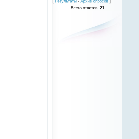
[
Результаты
·
Архив опросов
]
Всего ответов:
21