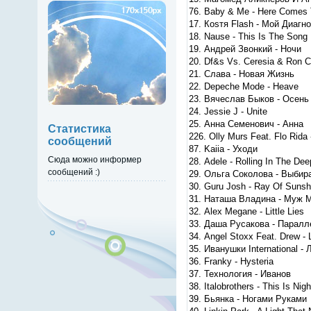
76. Baby & Me - Here Comes 
17. Коsтя Flash - Мой Диагно
18. Nause - This Is The Song
19. Андрей Звонкий - Ночи
20. Df&s Vs. Ceresia & Ron C
21. Слава - Новая Жизнь
22. Depeche Mode - Heave
23. Вячеслав Быков - Осень
24. Jessie J - Unite
25. Анна Семенович - Анна
Статистика
226. Olly Murs Feat. Flo Rida
сообщений
87. Kaiia - Уходи
Сюда можно информер
28. Adele - Rolling In The Dee
сообщений :)
29. Ольга Соколова - Выби
30. Guru Josh - Ray Of Sunsh
31. Наташа Владина - Муж 
32. Alex Megane - Little Lies
33. Даша Русакова - Паралл
34. Angel Stoxx Feat. Drew - 
35. Иванушки International -
36. Franky - Hysteria
37. Технология - Иванов
38. Italobrothers - This Is Night
39. Бьянка - Ногами Руками