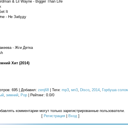
irdman & Lil Wayne - Bigger Than Life
к
et It
One - Не Забуду
акеева - Жги Детка
sh
мний Хит (2014)
отров
: 695 |
Добавил
:
zenj68
|
Теги
:
mp3
,
мп3
,
Disco
,
2014
,
Горбуша соло
ый
,
зимний
,
Pop
|
Рейтинг
:
0.0
/
0
бавлять комментарии могут только зарегистрированные пользователи.
[
Регистрация
|
Вход
]