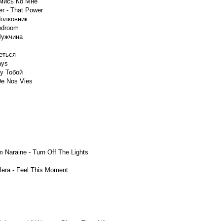
жмись Ко Мне
er - That Power
Полковник
Bedroom
Мужчина
еться
ays
у Тобой
De Nos Vies
m Naraine - Turn Off The Lights
uilera - Feel This Moment