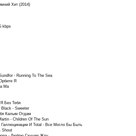
мний Хит (2014)
5 kbps
Sundfor - Running To The Sea
 Орбите Я
Na Ma
 Я Без Тебя
 Black - Sweeter
Тебя Калым Отдам
artin - Children Of The Sun
 Галлюцинации И Total - Все Могло Бы Быть
& Shout
нора - Люблю Скучаю Жду