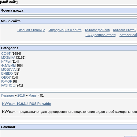
[
Мой сайт
]
Форма входа
Меню сайта
Главная страница
Информация о сайте
Каталог файлов
Каталог статей
FAQ (вопрос/ответ)
Каталог са
Categories
СОФТ
[1684]
МУЗЫКА
[3181]
ИГРЫ
[114]
ФИЛЬМЫ
[66]
МОБИЛА
[2]
ВИДЕО
[32]
ОБОИ
[14]
ЮМОР
[6]
РАЗНОЕ
[941]
Главная
»
2018
»
Март
»
01
KVYcam 10.0.3.4 RUS Portable
KVYcam
- предназначен для одновременного подключения видео с веб-камеры к неско
Calendar