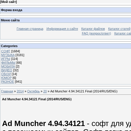
[
Мой сайт
]
Форма входа
Меню сайта
Главная страница
Информация о сайте
Каталог файлов
Каталог статей
FAQ (вопрос/ответ)
Каталог са
Categories
СОФТ
[1684]
МУЗЫКА
[3181]
ИГРЫ
[114]
ФИЛЬМЫ
[66]
МОБИЛА
[2]
ВИДЕО
[32]
ОБОИ
[14]
ЮМОР
[6]
РАЗНОЕ
[941]
Главная
»
2014
»
Октябрь
»
20
» Ad Muncher 4.94.34121 Final (2014/RUS/ENG)
Ad Muncher 4.94.34121 Final (2014/RUS/ENG)
Ad Muncher 4.94.34121
- софт для у