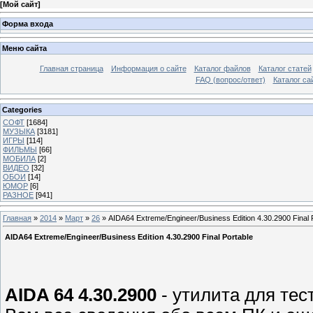
[
Мой сайт
]
Форма входа
Меню сайта
Главная страница
Информация о сайте
Каталог файлов
Каталог статей
FAQ (вопрос/ответ)
Каталог са
Categories
СОФТ
[1684]
МУЗЫКА
[3181]
ИГРЫ
[114]
ФИЛЬМЫ
[66]
МОБИЛА
[2]
ВИДЕО
[32]
ОБОИ
[14]
ЮМОР
[6]
РАЗНОЕ
[941]
Главная
»
2014
»
Март
»
26
» AIDA64 Extreme/Engineer/Business Edition 4.30.2900 Final 
AIDA64 Extreme/Engineer/Business Edition 4.30.2900 Final Portable
AIDA 64 4.30.2900
- утилита для те