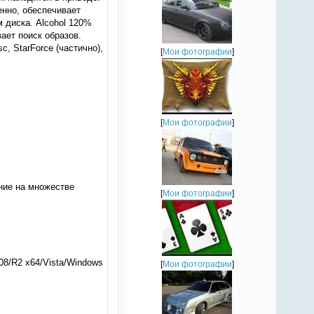
нно, обеспечивает
 диска. Alcohol 120%
ает поиск образов.
, StarForce (частично),
[
Мои фотографии
]
[
Мои фотографии
]
ние на множестве
[
Мои фотографии
]
/08/R2 x64/Vista/Windows
[
Мои фотографии
]