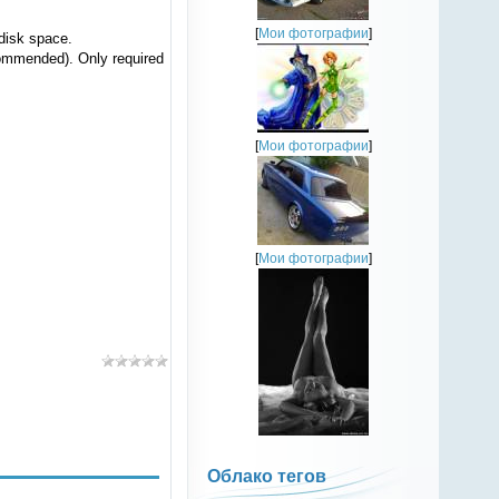
[
Мои фотографии
]
disk space.
ommended). Only required
[
Мои фотографии
]
[
Мои фотографии
]
Облако тегов