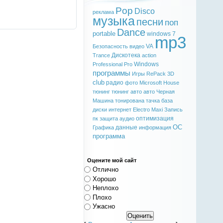
Pop
Disco
реклама
музыка
песни
поп
Dance
portable
windows 7
mp3
VA
Безопасность
видео
Дискотека
Trance
action
Windows
Professional
Pro
программы
Игры
RePack
3D
club
радио
фото
Microsoft
House
тюнинг
тюнинг авто
авто
Черная
Машина
тонирована
тачка
база
диски
интернет
Electro
Maxi
Запись
оптимизация
пк
защита
аудио
ОС
данные
Графика
информация
программа
Оцените мой сайт
Отлично
Хорошо
Неплохо
Плохо
Ужасно