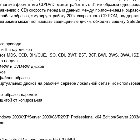
 многими форматами CD/DVD, может работать с 31-им образом одновреме
авнению с CD) скорость передачи данных между приложением и образом
файлы образов, эмулирует работу 200х скоростного CD-ROM, поддержив
ограмма может копировать защищенные диски, обходить защиту SafeDisc
ого привода
и Blu-ray дисков
зов MDS, CCD, BIN/CUE, ISO, CDI, BWT, B5T, B6T, BWI, BWS, BWA, ISZ
ка на диск
D-RW и DVD-RW дисков
ков
 файлов-образов
иртуальных дисков на рабочем сервере локальной сети и их использова
ых образов паролем
ащитой от копирования
ndows 2000/XP/Server 2003/08/R2/XP Professional x64 Edition/Server 2003
em.
a 74 minute CD image requires 650-700MB)