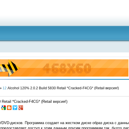
»
12
Alcohol 120% 2.0.2 Build 5830 Retail *Cracked-F4CG* (Retail версия!)
 Retail *Cracked-F4CG* (Retail версия!)
/DVD-дисков. Программа создает на жестком диске образ диска с данны
предоставляет доступ к этим данным другим программам так, будто дис