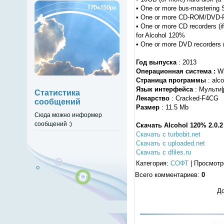
• One or more bus-mastering
• One or more CD-ROM/DVD-ROM
• One or more CD recorders (
for Alcohol 120%
• One or more DVD recorders (
Год выпуска
: 2013
Операционная система :
Wi
Страница программы
: alco
Язык интерфейса
: Мульти
Статистика
Лекарство
: Cracked-F4CG
сообщений
Размер
: 11.5 Mb
Сюда можно информер
сообщений :)
Скачать Alcohol 120% 2.0.2 
Скачать с turbobit.net
Скачать с uploaded.net
Скачать с dfiles.ru
Категория
:
СОФТ
|
Просмотр
Всего комментариев
:
0
До