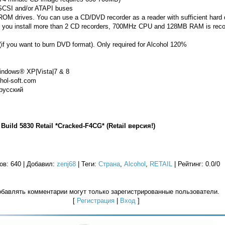
 SCSI and/or ATAPI buses
 drives. You can use a CD/DVD recorder as a reader with sufficient hard 
if you install more than 2 CD recorders, 700MHz CPU and 128MB RAM is rec
if you want to burn DVD format). Only required for Alcohol 120%
ndows® XP|Vista|7 & 8
hol-soft.com
|русский
Build 5830 Retail *Cracked-F4CG* (Retail версия!)
ов
: 640 |
Добавил
:
zenj68
|
Теги
:
Страна
,
Alcohol
,
RETAIL
|
Рейтинг
:
0.0
/
0
бавлять комментарии могут только зарегистрированные пользователи.
[
Регистрация
|
Вход
]