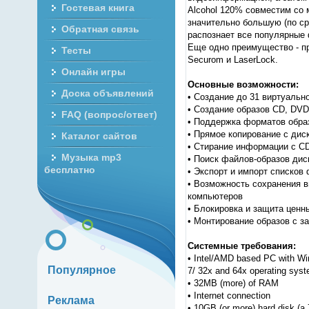
Гостевая книга
Alcohol 120% совместим со
значительно большую (по ср
Обратная связь
распознает все популярные 
Еще одно преимущество - пр
Тесты
Securom и LaserLock.
Онлайн игры
Основные возможности:
Доска объявлений
• Создание до 31 виртуальн
• Создание образов CD, DVD 
FAQ (вопрос/ответ)
• Поддержка форматов обра
• Прямое копирование с дис
Каталог сайтов
• Стирание информации с C
Музыка mp3
• Поиск файлов-образов дис
бесплатно
• Экспорт и импорт списков
• Возможность сохранения в
компьютеров
• Блокировка и защита ценн
• Монтирование образов с з
Системные требования:
• Intel/AMD based PC with Wi
Популярное
7/ 32x and 64x operating syst
• 32MB (more) of RAM
• Internet connection
Реклама
• 10GB (or more) hard disk (