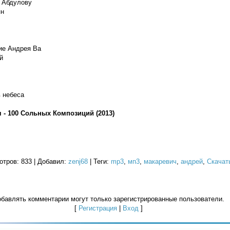
 Абдулову
ян
ие Андрея Ва
й
в небеса
 - 100 Cольных Композиций (2013)
отров
: 833 |
Добавил
:
zenj68
|
Теги
:
mp3
,
мп3
,
макаревич
,
андрей
,
Скачат
бавлять комментарии могут только зарегистрированные пользователи.
[
Регистрация
|
Вход
]