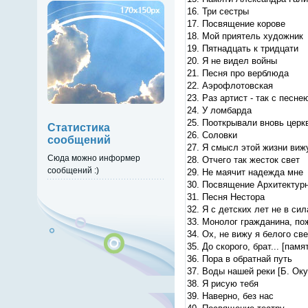
16. Три сестры
17. Посвящение корове
18. Мой приятель художник
19. Пятнадцать к тридцати
20. Я не видел войны
21. Песня про верблюда
22. Аэрофлотовская
23. Раз артист - так с песн
24. У ломбарда
25. Пооткрывали вновь церкв
Статистика
26. Соловки
сообщений
27. Я смысл этой жизни виж
Сюда можно информер
28. Отчего так жесток свет
сообщений :)
29. Не маячит надежда мне
30. Посвящение Архитектур
31. Песня Нестора
32. Я с детских лет не в си
33. Монолог гражданина, по
34. Ох, не вижу я белого свет
35. До скорого, брат... [пам
36. Пора в обратнай путь
37. Воды нашей реки [Б. Ок
38. Я рисую тебя
39. Наверно, без нас