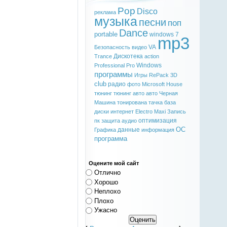
Pop
Disco
реклама
музыка
песни
поп
Dance
portable
windows 7
mp3
VA
Безопасность
видео
Дискотека
Trance
action
Windows
Professional
Pro
программы
Игры
RePack
3D
club
радио
фото
Microsoft
House
тюнинг
тюнинг авто
авто
Черная
Машина
тонирована
тачка
база
диски
интернет
Electro
Maxi
Запись
оптимизация
пк
защита
аудио
ОС
данные
Графика
информация
программа
Оцените мой сайт
Отлично
Хорошо
Неплохо
Плохо
Ужасно