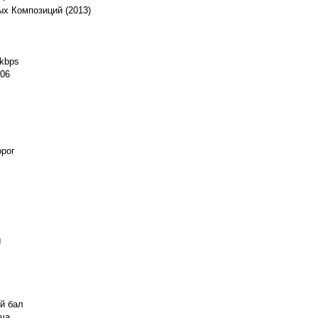
х Композиций (2013)
 kbps
:06
орог
ы
ый бал
ича