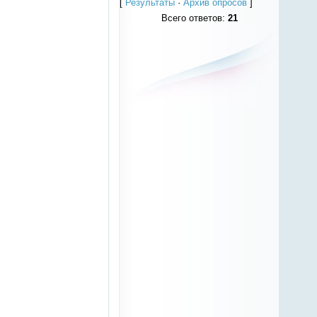
[
Результаты
·
Архив опросов
]
Всего ответов:
21