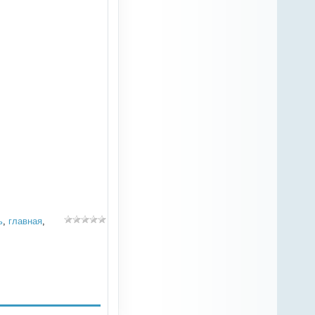
ь
,
главная
,