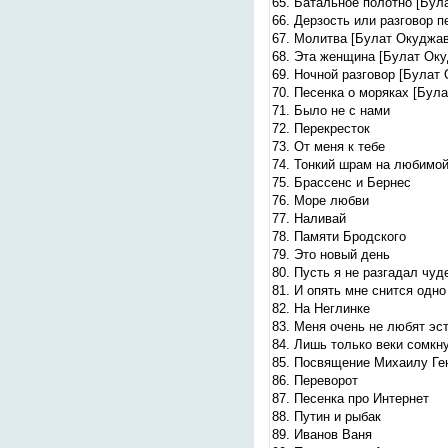
65. Батальное полотно [Бул
66. Дерзость или разговор 
67. Молитва [Булат Окуджав
68. Эта женщина [Булат Ок
69. Ночной разговор [Булат
70. Песенка о моряках [Бул
71. Было не с нами
72. Перекресток
73. От меня к тебе
74. Тонкий шрам на любимой
75. Брассенс и Бернес
76. Море любви
77. Наливай
78. Памяти Бродского
79. Это новый день
80. Пусть я не разгадал чуд
81. И опять мне снится одно
82. На Неглинке
83. Меня очень не любят эс
84. Лишь только веки сомкну
85. Посвящение Михаилу Ге
86. Переворот
87. Песенка про Интернет
88. Путин и рыбак
89. Иванов Ваня