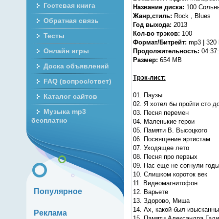
Гостевая книга
Название диска:
100 Cольны
Жанр,стиль:
Rock , Blues
Обратная связь
Год выхода:
2013
Кол-во трэков:
100
Тесты
Формат/Битрейт:
mp3 | 320
Онлайн игры
Продолжительность:
04:37
Размер:
654 MB
Доска объявлений
Трэк-лист:
FAQ (вопрос/ответ)
01. Паузы
Каталог сайтов
02. Я хотел бы пройти сто д
Музыка mp3
03. Песня перемен
бесплатно
04. Маленькие герои
05. Памяти В. Высоцкого
06. Посвящение артистам
07. Уходящее лето
08. Песня про первых
09. Нас еще не согнули год
10. Слишком короток век
11. Видеомагнитофон
Популярное
12. Варьете
13. Здорово, Миша
14. Ах, какой был изысканн
Реклама
15. Памяти Александра Гал