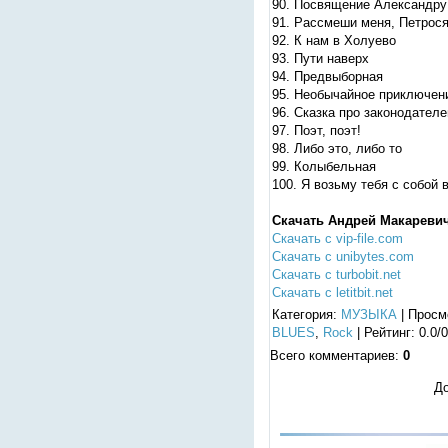
90. Посвящение Александру
91. Рассмеши меня, Петрос
92. К нам в Холуево
93. Пути наверх
94. Предвыборная
95. Необычайное приключен
96. Сказка про законодателе
97. Поэт, поэт!
98. Либо это, либо то
99. Колыбельная
100. Я возьму тебя с собой 
Скачать Андрей Макаревич
Скачать с vip-file.com
Скачать с unibytes.com
Скачать с turbobit.net
Скачать с letitbit.net
Категория
:
МУЗЫКА
|
Просм
BLUES
,
Rock
|
Рейтинг
:
0.0
/
0
Всего комментариев
:
0
До