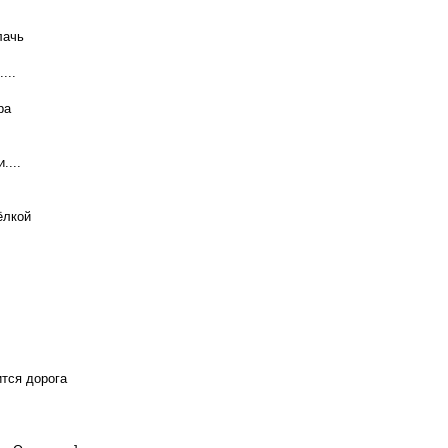
лачь
...
ра
....
ёлкой
ится дорога