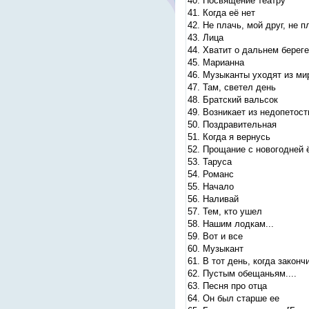
40. Посвящение театру
41. Когда её нет
42. Не плачь, мой друг, не п
43. Лица
44. Хватит о дальнем береге.
45. Марианна
46. Музыканты уходят из ми
47. Там, светел день
48. Братский вальсок
49. Возникает из недопетости
50. Поздравительная
51. Когда я вернусь
52. Прощание с новогодней 
53. Таруса
54. Романс
55. Начало
56. Наливай
57. Тем, кто ушел
58. Нашим лодкам...
59. Вот и все
60. Музыкант
61. В тот день, когда законч
62. Пустым обещаньям....
63. Песня про отца
64. Он был старше ее