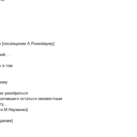
ею [посвящение А.Розенбауму]
ей....
у в том
ному
лах разобраться
желавшего остаться неизвестным
у...
яти М.Науменко]
уджаве]