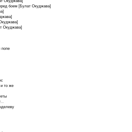
ат Окуджава]
перед боем [Булат Окуджава]
а]
уджава]
 Окуджава]
ат Окуджава]
 попе
ес
 и то же
теты
...
нделеву