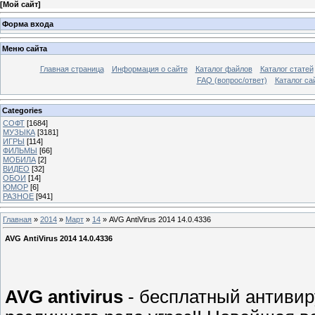
[
Мой сайт
]
Форма входа
Меню сайта
Главная страница
Информация о сайте
Каталог файлов
Каталог статей
FAQ (вопрос/ответ)
Каталог са
Categories
СОФТ
[1684]
МУЗЫКА
[3181]
ИГРЫ
[114]
ФИЛЬМЫ
[66]
МОБИЛА
[2]
ВИДЕО
[32]
ОБОИ
[14]
ЮМОР
[6]
РАЗНОЕ
[941]
Главная
»
2014
»
Март
»
14
» AVG AntiVirus 2014 14.0.4336
AVG AntiVirus 2014 14.0.4336
AVG antivirus
- бесплатный антивир