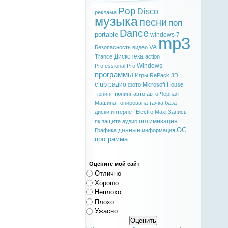
Pop
Disco
реклама
музыка
песни
поп
Dance
portable
windows 7
mp3
VA
Безопасность
видео
Дискотека
Trance
action
Windows
Professional
Pro
программы
Игры
RePack
3D
club
радио
фото
Microsoft
House
тюнинг
тюнинг авто
авто
Черная
Машина
тонирована
тачка
база
диски
интернет
Electro
Maxi
Запись
оптимизация
пк
защита
аудио
ОС
данные
Графика
информация
программа
Оцените мой сайт
Отлично
Хорошо
Неплохо
Плохо
Ужасно