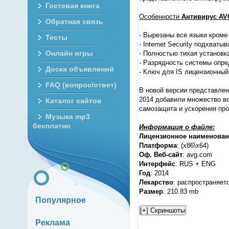
Гостевая книга
Особенности
Антивирус AV
Обратная связь
- Вырезаны все языки кроме 
Тесты
- Internet Security подхваты
Онлайн игры
- Полностью тихая установк
- Разрядность системы опре
Доска объявлений
- Ключ для IS лицензионный 
FAQ (вопрос/ответ)
В новой версии представле
2014 добавили множество в
Каталог сайтов
самозащита и ускорения про
Музыка mp3
бесплатно
Информация о файле:
Лицензионное наименован
Платформа
: (x86\x64)
Оф. Веб-сайт
: avg.com
Интерфейс
: RUS + ENG
Год
: 2014
Лекарство
: распространяет
Размер
: 210.83 mb
Популярное
Реклама