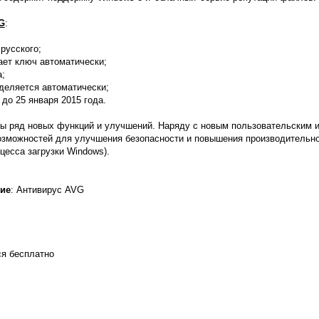
G
:
русского;
вает ключ автоматически;
а;
деляется автоматически;
до 25 января 2015 года.
ны ряд новых функций и улучшений. Наряду с новым пользовательским 
озможностей для улучшения безопасности и повышения производительно
цесса загрузки Windows).
ие
: Антивирус AVG
ся бесплатно