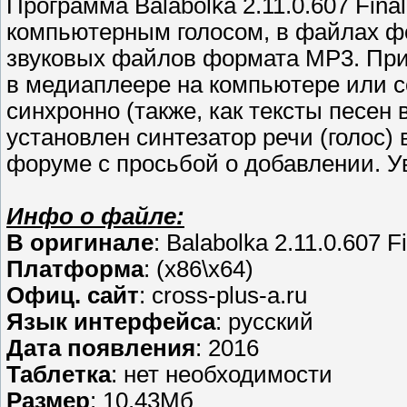
Программа Balabolka 2.11.0.607 Fina
компьютерным голосом, в файлах фо
звуковых файлов формата MP3. При 
в медиаплеере на компьютере или с
синхронно (также, как тексты песен
установлен синтезатор речи (голос
форуме с просьбой о добавлении. Ув
Инфо о файле:
В оригинале
: Balabolka 2.11.0.607 F
Платформа
: (x86\x64)
Офиц. сайт
: cross-plus-a.ru
Язык интерфейса
: русский
Дата появления
: 2016
Таблетка
: нет необходимости
Размер
: 10.43Мб