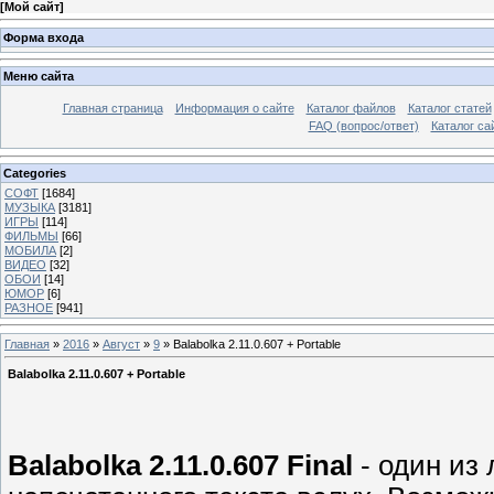
[
Мой сайт
]
Форма входа
Меню сайта
Главная страница
Информация о сайте
Каталог файлов
Каталог статей
FAQ (вопрос/ответ)
Каталог са
Categories
СОФТ
[1684]
МУЗЫКА
[3181]
ИГРЫ
[114]
ФИЛЬМЫ
[66]
МОБИЛА
[2]
ВИДЕО
[32]
ОБОИ
[14]
ЮМОР
[6]
РАЗНОЕ
[941]
Главная
»
2016
»
Август
»
9
» Balabolka 2.11.0.607 + Portable
Balabolka 2.11.0.607 + Portable
Balabolka 2.11.0.607 Final
- один из