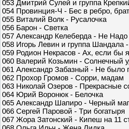
053 Дмитрий Сулей и группа Крепки
054 Провинция-Ч - Бес в ребро, бра
055 Виталий Волк - Русалочка
056 Барон - Светка
057 Александр Келеберда - Не Надо
058 Игорь Левин и группа Шандала 
059 Родион Некрасов - Ах, если бы 
060 Валерий Козьмин - Солнечный 
061 Александр Забазный - Не было 
062 Прохор Громов - Сорри, мадам
063 Николай Озеров - Прекрасные с
064 Юрий Воронюк - Белочка
065 Александр Шапиро - Черный ма
066 Сергей Паровой - Три богатыря
067 Жора Затонский - Кипеш на 11 с
068 Ольга Ильч - Жена Лидка