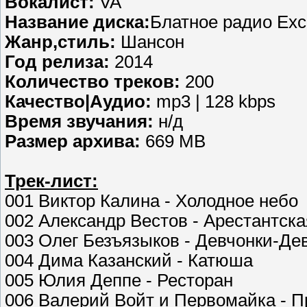
Вокалист:
VA
Название диска:
Блатное радио Excl
Жанр,стиль:
Шансон
Год релиза:
2014
Количество треков:
200
Качество|Аудио:
mp3 | 128 kbps
Время звучания:
н/д
Размер архива:
669 MB
Трек-лист:
001 Виктор Калина - Холодное небо
002 Александр Вестов - Арестантск
003 Олег Безъязыков - Девчонки-Де
004 Дима Казанский - Катюша
005 Юлия Деппе - Ресторан
006 Валерий Войт и Первомайка - П