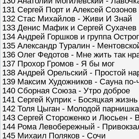
130 Анатолий Могилевский - Лавочк
131 Сергей Порт и Алексей Созонов 
132 Стас Михайлов - Живи И Знай
133 Денис Мафик и Сергей Сухачев 
134 Андрей Горшков и группа Острог
135 Александр Туралин - Ментовско
136 Олег Федотов - Мне жить так нр
137 Прохор Громов - Я бы мог
138 Андрей Орельский - Простой на
139 Максим Художников - Сауна по-
140 Сборная Союза - Утро доброе
141 Сергей Куприк - Босяцкая жизнь
142 Толя Цыган - Молодой парнишка
143 Сергей Стороженко и Люсьен - 
144 Рома Левобережный - Привокз
145 Михаил Поляков - Сочи