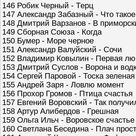
146 Робик Черный - Терц
147 Александр Забазный - Что тако
148 Дмитрий Варзанов - В приморск
149 Сборная Союза - Когда
150 Бумер - Море черное
151 Александр Валуйский - Сочи
152 Владимир Ковылин - Первая лю
153 Дмитрий Суслов - Ворона и вод
154 Сергей Паровой - Тоска зеленая
155 Андрей Заря - Ловлю момент
156 Прохор Громов - Птица счастья
157 Евгений Воровский - Так получи
158 Артур Алибердов - Грешная
159 Ольга Ильч - Воровское счастье
160 Светлана Беседина - Плач прос