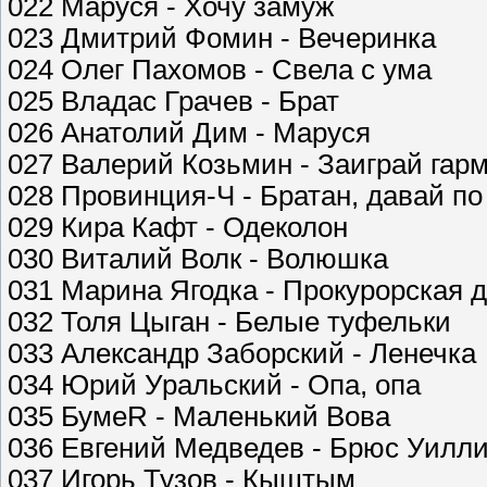
022 Маруся - Хочу замуж
023 Дмитрий Фомин - Вечеринка
024 Олег Пахомов - Свела с ума
025 Владас Грачев - Брат
026 Анатолий Дим - Маруся
027 Валерий Козьмин - Заиграй гар
028 Провинция-Ч - Братан, давай по
029 Кира Кафт - Одеколон
030 Виталий Волк - Волюшка
031 Марина Ягодка - Прокурорская 
032 Толя Цыган - Белые туфельки
033 Александр Заборский - Ленечка
034 Юрий Уральский - Опа, опа
035 БумеR - Маленький Вова
036 Евгений Медведев - Брюс Уилл
037 Игорь Тузов - Кыштым