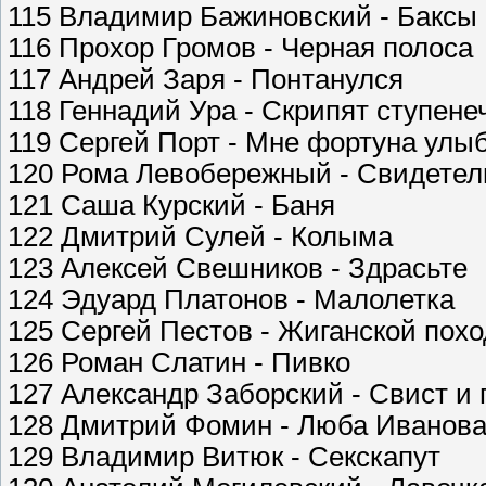
115 Владимир Бажиновский - Баксы
116 Прохор Громов - Черная полоса
117 Андрей Заря - Понтанулся
118 Геннадий Ура - Скрипят ступене
119 Сергей Порт - Мне фортуна улы
120 Рома Левобережный - Свидетел
121 Саша Курский - Баня
122 Дмитрий Сулей - Колыма
123 Алексей Свешников - Здрасьте
124 Эдуард Платонов - Малолетка
125 Сергей Пестов - Жиганской пох
126 Роман Слатин - Пивко
127 Александр Заборский - Свист и 
128 Дмитрий Фомин - Люба Иванов
129 Владимир Витюк - Секскапут