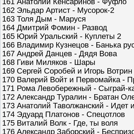
161 Анатолий Кенсаринов - Фуфло
162 Эльдар Артист - Мусорок-2
163 Толя Дым - Маруся
164 Дмитрий Фомин - Развод
165 Юрий Уральский - Куплеты 2
166 Владимир Кузнецов - Банька ру
167 Андрей Данцев - Дядя Вова
168 Гиви Миляков - Шары
169 Сергей Соробей и Игорь Вотрин
170 Валерий Войт и Первомайка - Пр
171 Рома Левобережный - Сыграй-ка
172 Александр Туралин - Братан Ол
173 Анатолий Таволжанский - Идет 
174 Эдуард Платонов - Спецотлов
175 Виталий Волк - Где, ты воля
176 Александр Заборский - Бесприз