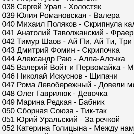
038 Сергей Урал - Холостяк
039 Юлия Романовская - Валера
040 Михаил Поляков - Скрипнула ка
041 Анатолий Таволжанский - Фраер
042 Тимур Шаов - Ай Пи, Ай Ти, Три
043 Дмитрий Фомин - Скрипочка
044 Александр Раю - Алла-Алочка
045 Валерий Войт и Первомайка - М
046 Николай Искуснов - Щипачи
047 Рома Левобережный - Довели ме
048 Олег Гаврилюк - Девочка
049 Марина Редкая - Бабник
050 Сборная Союза - Тик-так
051 Юрий Уральский - За речкой
052 Катерина Голицына - Между нам