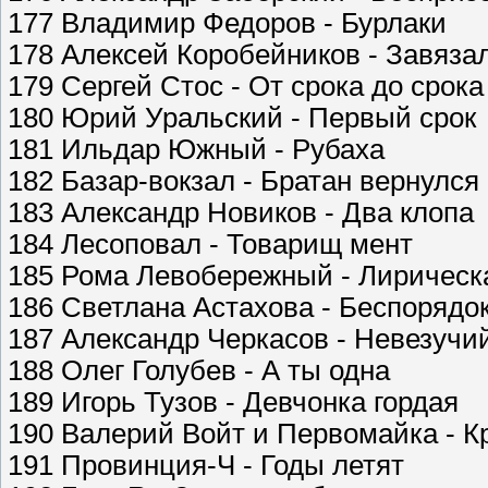
177 Владимир Федоров - Бурлаки
178 Алексей Коробейников - Завяза
179 Сергей Стос - От срока до срока
180 Юрий Уральский - Первый срок
181 Ильдар Южный - Рубаха
182 Базар-вокзал - Братан вернулся
183 Александр Новиков - Два клопа
184 Лесоповал - Товарищ мент
185 Рома Левобережный - Лирическ
186 Светлана Астахова - Беспорядо
187 Александр Черкасов - Невезучи
188 Олег Голубев - А ты одна
189 Игорь Тузов - Девчонка гордая
190 Валерий Войт и Первомайка - К
191 Провинция-Ч - Годы летят