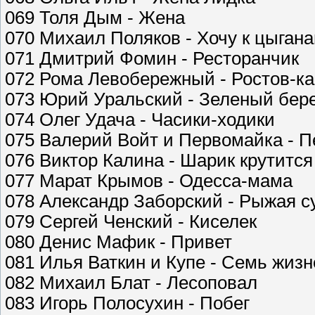
069 Толя Дым - Жена
070 Михаил Поляков - Хочу к цыган
071 Дмитрий Фомин - Ресторанчик
072 Рома Левобережный - Ростов-к
073 Юрий Уральский - Зеленый бер
074 Олег Удача - Часики-ходики
075 Валерий Войт и Первомайка - 
076 Виктор Калина - Шарик крутится
077 Марат Крымов - Одесса-мама
078 Александр Заборский - Рыжая с
079 Сергей Ченский - Киселек
080 Денис Мафик - Привет
081 Илья Ваткин и Купе - Семь жиз
082 Михаил Блат - Лесоповал
083 Игорь Полосухин - Побег