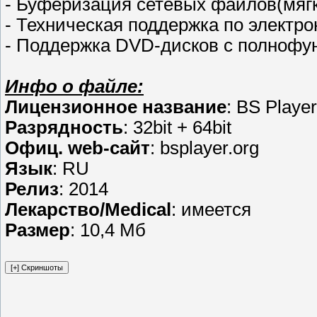
- Буферизация сетевых файлов(мяг
- Техническая поддержка по электро
- Поддержка DVD-дисков с полноф
Инфо о файле:
Лицензионное название
: BS Player
Разрядность
: 32bit + 64bit
Офиц. web-сайт
: bsplayer.org
Язык
: RU
Релиз
: 2014
Лекарство/Medical
: имеется
Размер
: 10,4 Мб