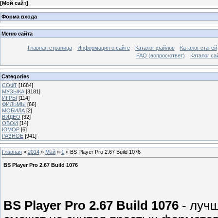
[
Мой сайт
]
Форма входа
Меню сайта
Главная страница
Информация о сайте
Каталог файлов
Каталог статей
FAQ (вопрос/ответ)
Каталог са
Categories
СОФТ
[1684]
МУЗЫКА
[3181]
ИГРЫ
[114]
ФИЛЬМЫ
[66]
МОБИЛА
[2]
ВИДЕО
[32]
ОБОИ
[14]
ЮМОР
[6]
РАЗНОЕ
[941]
Главная
»
2014
»
Май
»
1
» BS Player Pro 2.67 Build 1076
BS Player Pro 2.67 Build 1076
BS Player Pro 2.67 Build 1076
- луч