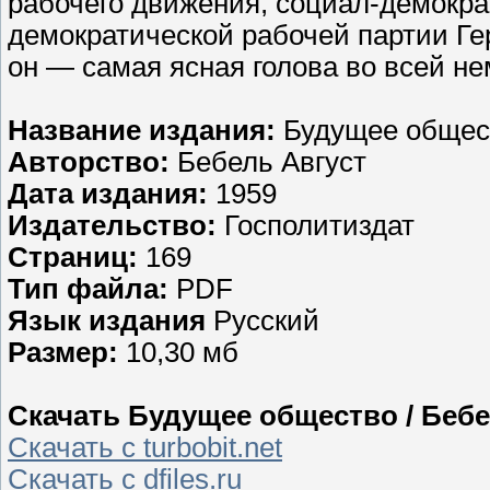
рабочего движения, социал-демокра
демократической рабочей партии Гер
он — самая ясная голова во всей не
Название издания:
Будущее общес
Авторство:
Бебель Август
Дата издания:
1959
Издательство:
Госполитиздат
Страниц:
169
Тип файла:
PDF
Язык издания
Русский
Размер:
10,30 мб
Скачать Будущее общество / Бебел
Скачать с turbobit.net
Скачать с dfiles.ru