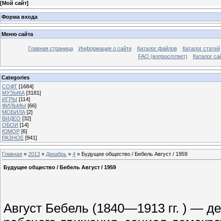
[
Мой сайт
]
Форма входа
Меню сайта
Главная страница
Информация о сайте
Каталог файлов
Каталог статей
FAQ (вопрос/ответ)
Каталог са
Categories
СОФТ
[1684]
МУЗЫКА
[3181]
ИГРЫ
[114]
ФИЛЬМЫ
[66]
МОБИЛА
[2]
ВИДЕО
[32]
ОБОИ
[14]
ЮМОР
[6]
РАЗНОЕ
[941]
Главная
»
2013
»
Декабрь
»
4
» Будущее общество / Бебель Август / 1959
Будущее общество / Бебель Август / 1959
Август Бебель (1840—1913 гг. ) — д