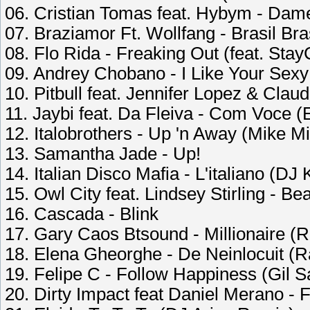
06. Cristian Tomas feat. Hybym - Dame
07. Braziamor Ft. Wollfang - Brasil Bras
08. Flo Rida - Freaking Out (feat. Sta
09. Andrey Chobano - I Like Your Sex
10. Pitbull feat. Jennifer Lopez & Clau
11. Jaybi feat. Da Fleiva - Com Voce 
12. Italobrothers - Up 'n Away (Mike M
13. Samantha Jade - Up!
14. Italian Disco Mafia - L'italiano (D
15. Owl City feat. Lindsey Stirling - Be
16. Cascada - Blink
17. Gary Caos Btsound - Millionaire (R
18. Elena Gheorghe - De Neinlocuit (R
19. Felipe C - Follow Happiness (Gil 
20. Dirty Impact feat Daniel Merano -