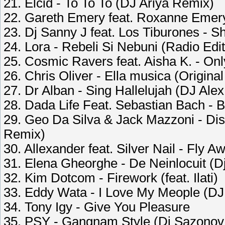
21. Elcid - To To To (DJ Ariya Remix)
22. Gareth Emery feat. Roxanne Emery
23. Dj Sanny J feat. Los Tiburones -
24. Lora - Rebeli Si Nebuni (Radio Edit
25. Cosmic Ravers feat. Aisha K. - On
26. Chris Oliver - Ella musica (Original
27. Dr Alban - Sing Hallelujah (DJ Ale
28. Dada Life Feat. Sebastian Bach - 
29. Geo Da Silva & Jack Mazzoni - D
Remix)
30. Allexander feat. Silver Nail - Fly A
31. Elena Gheorghe - De Neinlocuit (
32. Kim Dotcom - Firework (feat. Ilati)
33. Eddy Wata - I Love My Meople (DJ
34. Tony Igy - Give You Pleasure
35. PSY - Gangnam Style (Dj Sazonov