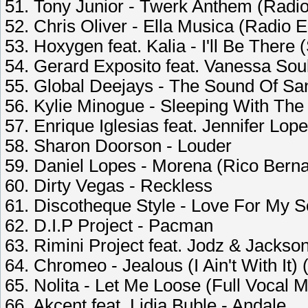
51. Tony Junior - Twerk Anthem (Radio
52. Chris Oliver - Ella Musica (Radio E
53. Hoxygen feat. Kalia - I'll Be There
54. Gerard Exposito feat. Vanessa Soul
55. Global Deejays - The Sound Of Sa
56. Kylie Minogue - Sleeping With Th
57. Enrique Iglesias feat. Jennifer Lop
58. Sharon Doorson - Louder
59. Daniel Lopes - Morena (Rico Bern
60. Dirty Vegas - Reckless
61. Discotheque Style - Love For My S
62. D.I.P Project - Pacman
63. Rimini Project feat. Jodz & Jacks
64. Chromeo - Jealous (I Ain't With It) 
65. Nolita - Let Me Loose (Full Vocal M
66. Akcent feat. Lidia Buble - Andale