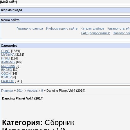
[
Мой сайт
]
Форма входа
Меню сайта
Главная страница
Информация о сайте
Каталог файлов
Каталог статей
FAQ (вопрос/ответ)
Каталог са
Categories
СОФТ
[1684]
МУЗЫКА
[3181]
ИГРЫ
[114]
ФИЛЬМЫ
[66]
МОБИЛА
[2]
ВИДЕО
[32]
ОБОИ
[14]
ЮМОР
[6]
РАЗНОЕ
[941]
Главная
»
2014
»
Апрель
»
9
» Dancing Planet Vol.4 (2014)
Dancing Planet Vol.4 (2014)
Категория:
Сборник