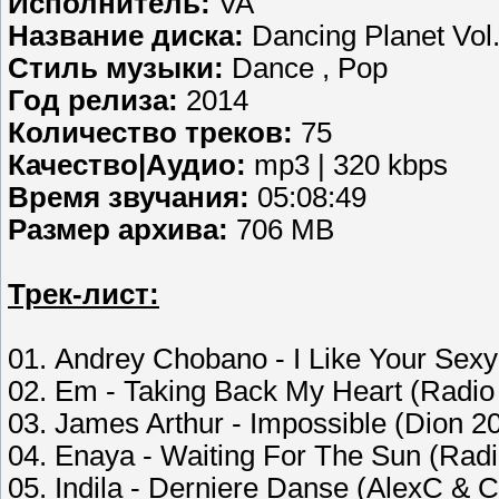
Исполнитель:
VA
Название диска:
Dancing Planet Vol.
Стиль музыки:
Dance , Pop
Год релиза:
2014
Количество треков:
75
Качество|Аудио:
mp3 | 320 kbps
Время звучания:
05:08:49
Размер архива:
706 MB
Трек-лист:
01. Andrey Chobano - I Like Your Sexy
02. Em - Taking Back My Heart (Radio 
03. James Arthur - Impossible (Dion 20
04. Enaya - Waiting For The Sun (Radi
05. Indila - Derniere Danse (AlexC & 