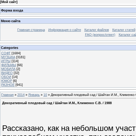
[
Мой сайт
]
Форма входа
Меню сайта
Главная страница
Информация о сайте
Каталог файлов
Каталог статей
FAQ (вопрос/ответ)
Каталог са
Categories
СОФТ
[1684]
МУЗЫКА
[3181]
ИГРЫ
[114]
ФИЛЬМЫ
[66]
МОБИЛА
[2]
ВИДЕО
[32]
ОБОИ
[14]
ЮМОР
[6]
РАЗНОЕ
[941]
Главная
»
2014
»
Январь
»
10
» Декоративный плодовый сад / Шайтан И.М., Клименко С
Декоративный плодовый сад / Шайтан И.М., Клименко С.В. / 1988
Рассказано, как на небольшом участ