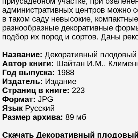
приусадебном участке, при озеленен
административных центров можно с
в таком саду невысокие, компактны
разнообразные декоративные формы
подбор их пород и сортов. Даны ре
Название:
Декоративный плодовый
Автор книги:
Шайтан И.М., Клименк
Год выпуска:
1988
Издатель:
Издание
Страниц в книге:
223
Формат:
JPG
Язык
Русский
Размер архива:
89 мб
Скачать Декоративный плодовый с