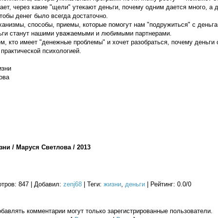
ает, через какие "щели" утекают деньги, почему одним дается много, а 
тобы денег было всегда достаточно.
ханизмы, способы, приемы, которые помогут нам "подружиться" с деньга
ньги станут нашими уважаемыми и любимыми партнерами.
м, кто имеет "денежные проблемы" и хочет разобраться, почему деньги о
 практической психологией.
изни
ова
зни / Маруся Светлова / 2013
отров
: 847 |
Добавил
:
zenj68
|
Теги
:
жизни
,
деньги
|
Рейтинг
:
0.0
/
0
бавлять комментарии могут только зарегистрированные пользователи.