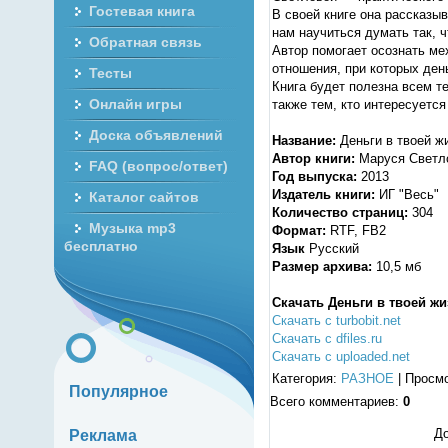
Гостевая книга
В своей книге она рассказыв
нам научиться думать так, ч
Обратная связь
Автор помогает осознать ме
отношения, при которых де
Тесты
Книга будет полезна всем те
Онлайн игры
также тем, кто интересуется
Доска объявлений
Название:
Деньги в твоей ж
Автор книги:
Маруся Светл
FAQ (вопрос/ответ)
Год выпуска:
2013
Издатель книги:
ИГ "Весь"
Каталог сайтов
Количество страниц:
304
Музыка mp3
Формат:
RTF, FB2
бесплатно
Язык
Русский
Размер архива:
10,5 мб
Скачать Деньги в твоей жи
Скачать с turbobit.net
Скачать с dfiles.ru
Скачать с uploaded.net
Категория
:
РАЗНОЕ
|
Просм
Популярное
Всего комментариев
:
0
До
Реклама