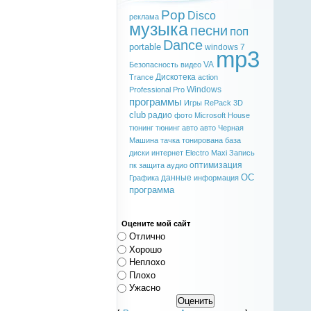
Pop
Disco
реклама
музыка
песни
поп
Dance
portable
windows 7
mp3
VA
Безопасность
видео
Дискотека
Trance
action
Windows
Professional
Pro
программы
Игры
RePack
3D
club
радио
фото
Microsoft
House
тюнинг
тюнинг авто
авто
Черная
Машина
тачка
тонирована
база
диски
интернет
Electro
Maxi
Запись
оптимизация
пк
защита
аудио
ОС
данные
Графика
информация
программа
Оцените мой сайт
Отлично
Хорошо
Неплохо
Плохо
Ужасно