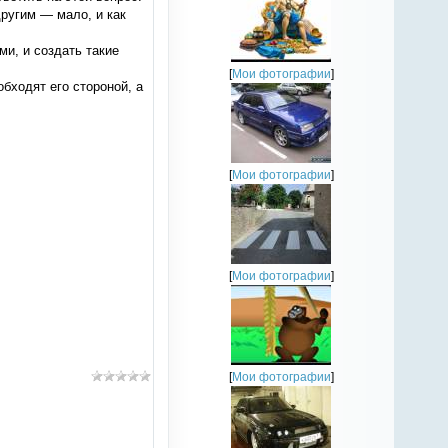
другим — мало, и как
ми, и создать такие
[
Мои фотографии
]
бходят его стороной, а
[
Мои фотографии
]
[
Мои фотографии
]
[
Мои фотографии
]