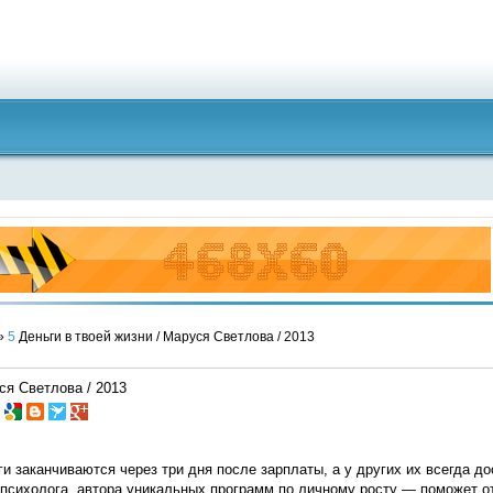
»
5
Деньги в твоей жизни / Маруся Светлова / 2013
ся Светлова / 2013
и заканчиваются через три дня после зарплаты, а у других их всегда д
психолога, автора уникальных программ по личному росту — поможет от