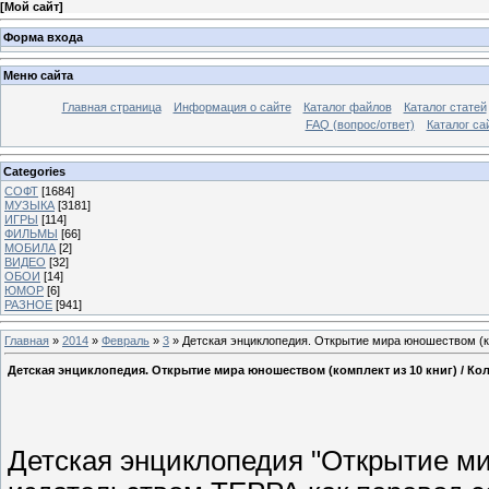
[
Мой сайт
]
Форма входа
Меню сайта
Главная страница
Информация о сайте
Каталог файлов
Каталог статей
FAQ (вопрос/ответ)
Каталог са
Categories
СОФТ
[1684]
МУЗЫКА
[3181]
ИГРЫ
[114]
ФИЛЬМЫ
[66]
МОБИЛА
[2]
ВИДЕО
[32]
ОБОИ
[14]
ЮМОР
[6]
РАЗНОЕ
[941]
Главная
»
2014
»
Февраль
»
3
» Детская энциклопедия. Открытие мира юношеством (ком
Детская энциклопедия. Открытие мира юношеством (комплект из 10 книг) / Кол
Детская энциклопедия "Открытие м