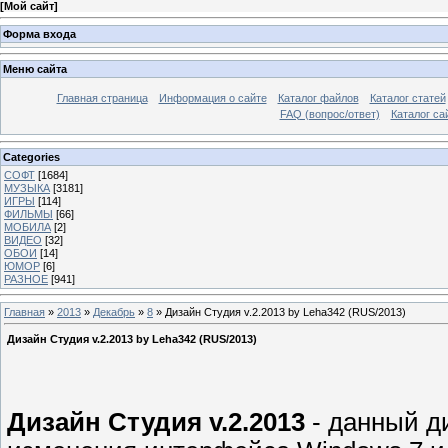
[
Мой сайт
]
Форма входа
Меню сайта
Главная страница
Информация о сайте
Каталог файлов
Каталог статей
FAQ (вопрос/ответ)
Каталог са
Categories
СОФТ
[1684]
МУЗЫКА
[3181]
ИГРЫ
[114]
ФИЛЬМЫ
[66]
МОБИЛА
[2]
ВИДЕО
[32]
ОБОИ
[14]
ЮМОР
[6]
РАЗНОЕ
[941]
Главная
»
2013
»
Декабрь
»
8
» Дизайн Студия v.2.2013 by Leha342 (RUS/2013)
Дизайн Студия v.2.2013 by Leha342 (RUS/2013)
Дизайн Студия v.2.2013
- данный д