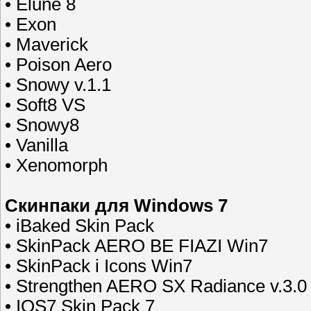
• Elune 8
• Exon
• Maverick
• Poison Aero
• Snowy v.1.1
• Soft8 VS
• Snowy8
• Vanilla
• Xenomorph
Скинпаки для Windows 7
• iBaked Skin Pack
• SkinPack AERO BE FIAZI Win7
• SkinPack i Icons Win7
• Strengthen AERO SX Radiance v.3.0
• IOS7 Skin Pack 7