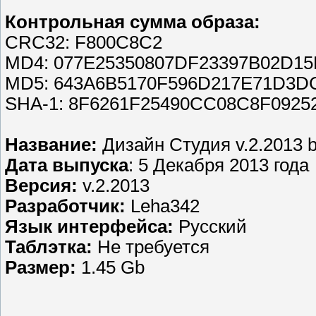
Контрольная сумма образа:
CRC32: F800C8C2
MD4: 077E25350807DF23397B02D15
MD5: 643A6B5170F596D217E71D3D
SHA-1: 8F6261F25490CC08C8F092
Название:
Дизайн Студия v.2.2013 
Дата выпуска
: 5 Декабря 2013 года
Версия:
v.2.2013
Разработчик:
Leha342
Язык интерфейса:
Русский
Таблэтка:
Не требуется
Размер:
1.45 Gb