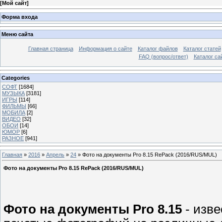
[
Мой сайт
]
Форма входа
Меню сайта
Главная страница
Информация о сайте
Каталог файлов
Каталог статей
FAQ (вопрос/ответ)
Каталог са
Categories
СОФТ
[1684]
МУЗЫКА
[3181]
ИГРЫ
[114]
ФИЛЬМЫ
[66]
МОБИЛА
[2]
ВИДЕО
[32]
ОБОИ
[14]
ЮМОР
[6]
РАЗНОЕ
[941]
Главная
»
2016
»
Апрель
»
24
» Фото на документы Pro 8.15 RePack (2016/RUS/MUL)
Фото на документы Pro 8.15 RePack (2016/RUS/MUL)
Фото на документы Pro 8.15
- изве