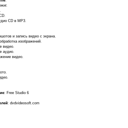
ков
:
жиг.
.
CD.
удио CD в MP3.
шотов и запись видео с экрана.
 обработка изображений.
е видео.
е аудио.
ажение видео.
ото.
идео.
ие
: Free Studio 6
елей
: dvdvideosoft.com