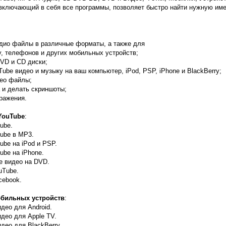
включающий в себя все программы, позволяет быстро найти нужную име
удио файлы в различные форматы, а также для
ry, телефонов и других мобильных устройств;
DVD и CD диски;
Tube видео и музыку на ваш компьютер, iPod, PSP, iPhone и BlackBerry;
део файлы;
а и делать скриншоты;
бражения.
YouTube
:
ube.
Tube в MP3.
ube на iPod и PSP.
ube на iPhone.
e видео на DVD.
uTube.
cebook.
обильных устройств
:
део для Android.
идео для Apple TV.
део для BlackBerry.