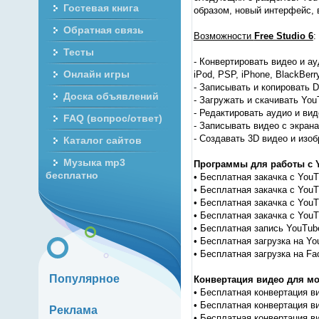
Гостевая книга
образом, новый интерфейс, 
Обратная связь
Возможности
Free Studio 6
:
Тесты
- Конвертировать видео и а
Онлайн игры
iPod, PSP, iPhone, BlackBer
- Записывать и копировать 
Доска объявлений
- Загружать и скачивать You
- Редактировать аудио и ви
FAQ (вопрос/ответ)
- Записывать видео с экран
- Создавать 3D видео и изо
Каталог сайтов
Музыка mp3
Программы для работы с 
бесплатно
• Бесплатная закачка с YouT
• Бесплатная закачка с You
• Бесплатная закачка с YouT
• Бесплатная закачка с YouT
• Бесплатная запись YouTub
• Бесплатная загрузка на Yo
• Бесплатная загрузка на Fa
Популярное
Конвертация видео для м
• Бесплатная конвертация ви
• Бесплатная конвертация в
Реклама
• Бесплатная конвертация ви