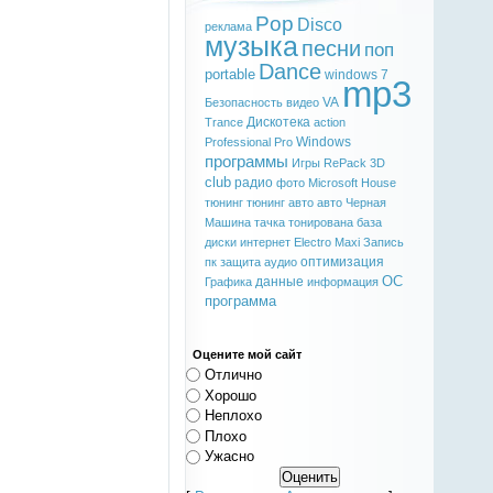
Pop
Disco
реклама
музыка
песни
поп
Dance
portable
windows 7
mp3
VA
Безопасность
видео
Дискотека
Trance
action
Windows
Professional
Pro
программы
Игры
RePack
3D
club
радио
фото
Microsoft
House
тюнинг
тюнинг авто
авто
Черная
Машина
тачка
тонирована
база
диски
интернет
Electro
Maxi
Запись
оптимизация
пк
защита
аудио
ОС
данные
Графика
информация
программа
Оцените мой сайт
Отлично
Хорошо
Неплохо
Плохо
Ужасно