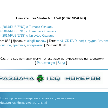
Скачать Free Studio 6.3.3.528 (2014/RUS/ENG)
8 (2014/RUS/ENG) с Turbobit Скачать
8 (2014/RUS/ENG) с File-space Скачать
28 (2014/RUS/ENG) с Unibytes Скачать
ов
: 852 |
Добавил
:
olegfilimonow
|
Теги
:
mp3
,
CD-DVD
,
софт
,
аудио
,
Утили
YouTube
,
Графика
,
программы
|
Рейтинг
:
0.0
/
0
бавлять комментарии могут только зарегистрированные пользователи.
[
Регистрация
|
Вход
]
При копировании материала ссылка на один из сайтов:
dutur.ru
или
5mw.ru
обязательна!