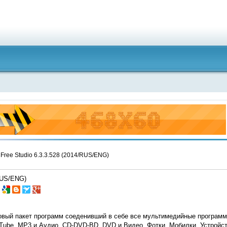
Free Studio 6.3.3.528 (2014/RUS/ENG)
/RUS/ENG)
овый пакет программ соеденивший в себе все мультимедийные программ
ube, MP3 и Аудио, CD-DVD-BD, DVD и Видео, Фотки, Мобилки, Устройств