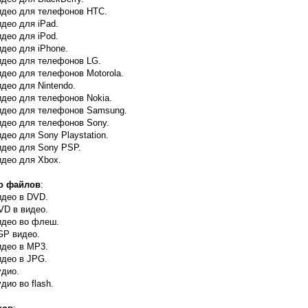
идео для телефонов HTC.
део для iPad.
део для iPod.
идео для iPhone.
идео для телефонов LG.
идео для телефонов Motorola.
део для Nintendo.
идео для телефонов Nokia.
видео для телефонов Samsung.
идео для телефонов Sony.
део для Sony Playstation.
идео для Sony PSP.
идео для Xbox.
ео файлов
:
идео в DVD.
VD в видео.
идео во флеш.
GP видео.
идео в MP3.
идео в JPG.
удио.
дио во flash.