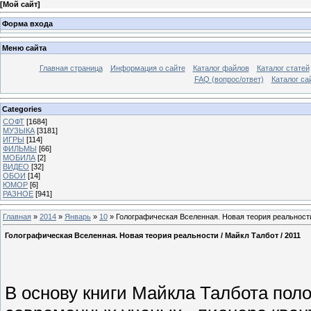
[
Мой сайт
]
Форма входа
Меню сайта
Главная страница
Информация о сайте
Каталог файлов
Каталог статей
FAQ (вопрос/ответ)
Каталог са
Categories
СОФТ
[1684]
МУЗЫКА
[3181]
ИГРЫ
[114]
ФИЛЬМЫ
[66]
МОБИЛА
[2]
ВИДЕО
[32]
ОБОИ
[14]
ЮМОР
[6]
РАЗНОЕ
[941]
Главная
»
2014
»
Январь
»
10
» Голографическая Вселенная. Новая теория реальности 
Голографическая Вселенная. Новая теория реальности / Майкл Талбот / 2011
В основу книги Майкла Талбота по