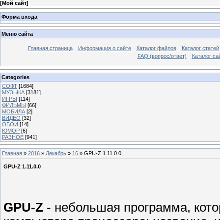
[
Мой сайт
]
Форма входа
Меню сайта
Главная страница
Информация о сайте
Каталог файлов
Каталог статей
FAQ (вопрос/ответ)
Каталог са
Categories
СОФТ
[1684]
МУЗЫКА
[3181]
ИГРЫ
[114]
ФИЛЬМЫ
[66]
МОБИЛА
[2]
ВИДЕО
[32]
ОБОИ
[14]
ЮМОР
[6]
РАЗНОЕ
[941]
Главная
»
2016
»
Декабрь
»
16
» GPU-Z 1.11.0.0
GPU-Z 1.11.0.0
GPU-Z
- небольшая программа, кото