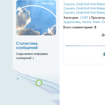
Скачать GridinSoft Anti-Malw
Скачать GridinSoft Anti-Malw
Скачать GridinSoft Anti-Malw
Категория
:
СОФТ
|
Просмотр
будильники
,
Atomic Alarm Cl
Всего комментариев
:
0
До
Статистика
сообщений
Сюда можно информер
сообщений :)