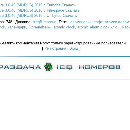
are 3.0.46 (ML/RUS) 2016 с Turbobit Скачать
are 3.0.46 (ML/RUS) 2016 с File-space Скачать
are 3.0.46 (ML/RUS) 2016 с Unibytes Скачать
ов
: 748 |
Добавил
:
olegfilimonow
|
Теги
:
напоминалки
,
софт
,
атомик аларм
ock
,
календари
,
Органайзеры
,
atomic clock
,
atomic alarm clock ключ
,
Час
бавлять комментарии могут только зарегистрированные пользователи.
[
Регистрация
|
Вход
]