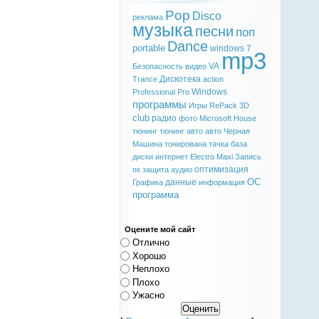
Pop
Disco
реклама
музыка
песни
поп
Dance
portable
windows 7
mp3
VA
Безопасность
видео
Дискотека
Trance
action
Windows
Professional
Pro
программы
Игры
RePack
3D
club
радио
фото
Microsoft
House
тюнинг
тюнинг авто
авто
Черная
Машина
тонирована
тачка
база
диски
интернет
Electro
Maxi
Запись
оптимизация
пк
защита
аудио
ОС
данные
Графика
информация
программа
Оцените мой сайт
Отлично
Хорошо
Неплохо
Плохо
Ужасно