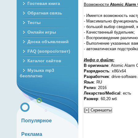
Гостевая книга
Возможности
Atomic Alarm 
Обратная связь
- Имеется возможность нас
- Максимально функциональ
Тесты
- большой выбор сведений, 
Онлайн игры
- Качественный будильник;
- Воспроизведение различно
Доска объявлений
- Выполнение указанных вам
- автоматическая подстройк
FAQ (вопрос/ответ)
Инфо о файле:
Каталог сайтов
В оригинале
: Atomic Alarm 
Музыка mp3
Разрядность
: x86/x64
бесплатно
Разработчик
: drive-softwar
Язык
: RU
Релиз
: 2016
Лекарство/Medical
: есть
Размер
: 60,20 мб
Популярное
Реклама