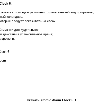
Clock 6
:
траивать с помощью различных скинов вневний вид программы;
ный календарь;
которые следует показывать на часах;
й музыки для будтльника;
и действий в установленное время;
а времени.
Clock 6
e.com
Скачать Atomic Alarm Clock 6.3