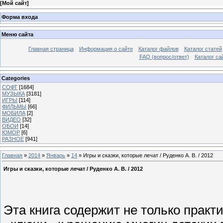
[
Мой сайт
]
Форма входа
Меню сайта
Главная страница
Информация о сайте
Каталог файлов
Каталог статей
FAQ (вопрос/ответ)
Каталог са
Categories
СОФТ
[1684]
МУЗЫКА
[3181]
ИГРЫ
[114]
ФИЛЬМЫ
[66]
МОБИЛА
[2]
ВИДЕО
[32]
ОБОИ
[14]
ЮМОР
[6]
РАЗНОЕ
[941]
Главная
»
2014
»
Январь
»
14
» Игры и сказки, которые лечат / Руденко А. В. / 2012
Игры и сказки, которые лечат / Руденко А. В. / 2012
Эта книга содержит не только практ