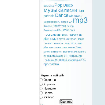
Pop
Disco
реклама
музыка
песни
поп
Dance
portable
windows 7
mp3
VA
Безопасность
видео
Дискотека
Trance
action
Windows
Professional
Pro
программы
Игры
RePack
3D
club
радио
фото
Microsoft
House
тюнинг
тюнинг авто
авто
Черная
Машина
тачка
тонирована
база
диски
интернет
Electro
Maxi
Запись
оптимизация
пк
защита
аудио
ОС
данные
Графика
информация
программа
Оцените мой сайт
Отлично
Хорошо
Неплохо
Плохо
Ужасно