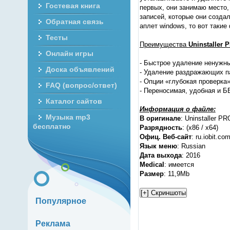
Гостевая книга
первых, они занимаю место, 
записей, которые они создал
Обратная связь
аплет windows, то вот такие
Тесты
Преимущества
Uninstaller P
Онлайн игры
- Быстрое удаление ненужны
Доска объявлений
- Удаление раздражающих па
- Опции «глубокая проверка
FAQ (вопрос/ответ)
- Переносимая, удобная и 
Каталог сайтов
Информация о файле:
Музыка mp3
В оригинале
: Uninstaller PR
бесплатно
Разрядность
: (x86 / x64)
Офиц. Веб-сайт
: ru.iobit.co
Язык меню
: Russian
Дата выхода
: 2016
Medical
: имеется
Размер
: 11,9Mb
Популярное
Реклама