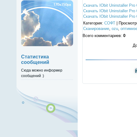
Скачать IObit Uninstaller Pro
Скачать IObit Uninstaller Pro
Скачать IObit Uninstaller Pro
Категория
:
СОФТ
|
Просмотр
Сканирование
,
ozu
,
оптимиз
Всего комментариев
:
0
До
Статистика
сообщений
Сюда можно информер
сообщений :)