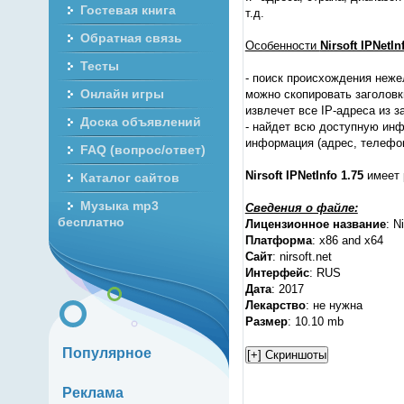
Гостевая книга
т.д.
Обратная связь
Особенности
Nirsoft IPNetIn
Тесты
- поиск происхождения неже
Онлайн игры
можно скопировать заголовки
извлечет все IP-адреса из 
Доска объявлений
- найдет всю доступную инф
информация (адрес, телефон,
FAQ (вопрос/ответ)
Nirsoft IPNetInfo 1.75
имеет 
Каталог сайтов
Музыка mp3
Сведения о файле:
бесплатно
Лицензионное название
: N
Платформа
: x86 and x64
Сайт
: nirsoft.net
Интерфейс
: RUS
Дата
: 2017
Лекарство
: не нужна
Размер
: 10.10 mb
Популярное
Реклама