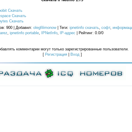
bobit Скачать
e-space Скачать
bytes Скачать
ов
: 900 |
Добавил
:
olegfilimonow
|
Теги
:
ipnetinfo скачать
,
софт
,
информац
arez
,
ipnetinfo portable
,
IPNetInfo
,
IP-адрес
|
Рейтинг
:
0.0
/
0
бавлять комментарии могут только зарегистрированные пользователи.
[
Регистрация
|
Вход
]