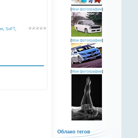
[
Мои фотографии
]
ия
,
SoFT
,
[
Мои фотографии
]
[
Мои фотографии
]
Облако тегов