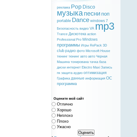
Pop
Disco
реклама
музыка
песни
поп
Dance
portable
windows 7
mp3
VA
Безопасность
видео
Дискотека
Trance
action
Windows
Professional
Pro
программы
Игры
RePack
3D
club
радио
фото
Microsoft
House
тюнинг
тюнинг авто
авто
Черная
Машина
тонирована
тачка
база
диски
интернет
Electro
Maxi
Запись
оптимизация
пк
защита
аудио
ОС
данные
Графика
информация
программа
Оцените мой сайт
Отлично
Хорошо
Неплохо
Плохо
Ужасно