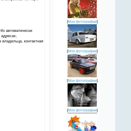
[
Мои фотографии
]
Info автоматически
 адресах;
в владельца, контактная
[
Мои фотографии
]
[
Мои фотографии
]
[
Мои фотографии
]