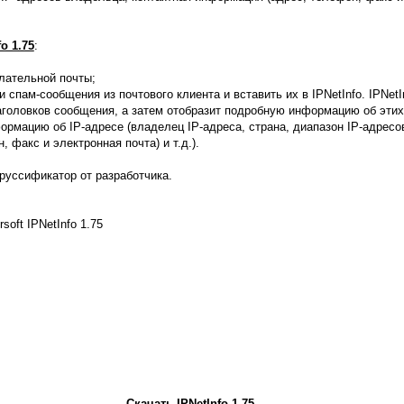
fo 1.75
:
лательной почты;
 спам-сообщения из почтового клиента и вставить их в IPNetInfo. IPNet
заголовков сообщения, а затем отобразит подробную информацию об этих
ормацию об IP-адресе (владелец IP-адреса, страна, диапазон IP-адресо
 факс и электронная почта) и т.д.).
руссификатор от разработчика.
irsoft IPNetInfo 1.75
Скачать IPNetInfo 1.75