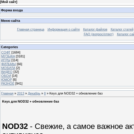
[
Мой сайт
]
Форма входа
Меню сайта
Главная страница
Информация о сайте
Каталог файлов
Каталог статей
FAQ (вопрос/ответ)
Каталог са
Categories
СОФТ
[1684]
МУЗЫКА
[3181]
ИГРЫ
[114]
ФИЛЬМЫ
[66]
МОБИЛА
[2]
ВИДЕО
[32]
ОБОИ
[14]
ЮМОР
[6]
РАЗНОЕ
[941]
Главная
»
2013
»
Декабрь
»
8
» Keys для NOD32 + обновление баз
Keys для NOD32 + обновление баз
NOD32
- Свежие, а самое важное ак