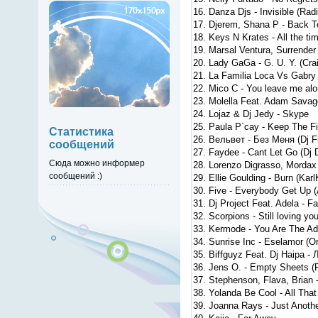
16. Danza Djs - Invisible (Radi
17. Djerem, Shana P - Back 
18. Keys N Krates - All the tim
19. Marsal Ventura, Surrende
20. Lady GaGa - G. U. Y. (Cr
21. La Familia Loca Vs Gabry 
22. Mico C - You leave me al
23. Molella Feat. Adam Savag
24. Lojaz & Dj Jedy - Skype
25. Paula P`cay - Keep The Fi
Статистика
26. Вельвет - Без Меня (Dj F
сообщений
27. Faydee - Cant Let Go (Dj
Сюда можно информер
28. Lorenzo Digrasso, Mordax
сообщений :)
29. Ellie Goulding - Burn (Karl
30. Five - Everybody Get Up 
31. Dj Project Feat. Adela - Fa
32. Scorpions - Still loving yo
33. Kermode - You Are The Ad
34. Sunrise Inc - Eselamor (Or
35. Biffguyz Feat. Dj Haipa - 
36. Jens O. - Empty Sheets (R
37. Stephenson, Flava, Brian -
38. Yolanda Be Cool - All Tha
39. Joanna Rays - Just Anothe