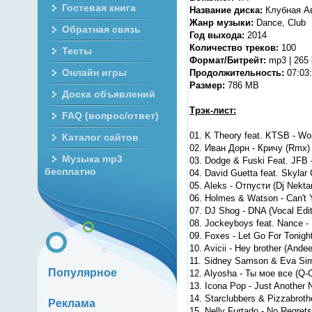
Гостевая книга
Название диска:
Клубная Ав
Жанр музыки:
Dance, Club
Обратная связь
Год выхода:
2014
Количество треков:
100
Тесты
Формат/Битрейт:
mp3 | 265
Онлайн игры
Продолжительность:
07:03
Размер:
786 MB
Доска объявлений
Трэк-лист:
FAQ (вопрос/ответ)
01. K Theory feat. KTSB - Wo
Каталог сайтов
02. Иван Дорн - Кричу (Rmx)
Музыка mp3
03. Dodge & Fuski Feat. JFB
бесплатно
04. David Guetta feat. Skyla
05. Aleks - Отпусти (Dj Nekta
06. Holmes & Watson - Can't 
07. DJ Shog - DNA (Vocal Edit
08. Jockeyboys feat. Nance - 
09. Foxes - Let Go For Tonigh
10. Avicii - Hey brother (An
11. Sidney Samson & Eva Simo
Популярное
12. Alyosha - Ты мое все (Q-
13. Icona Pop - Just Another N
14. Starclubbers & Pizzabrothe
Реклама
15. Nelly Furtado - No Regrets