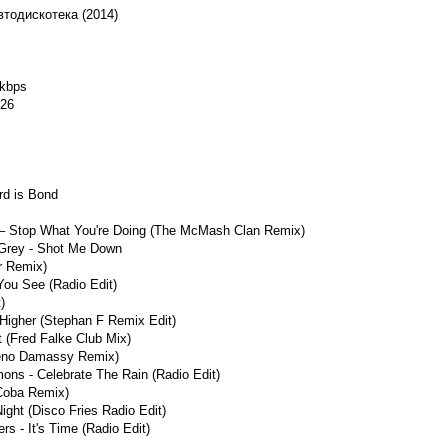
тодискотека (2014)
 kbps
:26
rd is Bond
 – Stop What You're Doing (The McMash Clan Remix)
r Grey - Shot Me Down
r Remix)
You See (Radio Edit)
)
Higher (Stephan F Remix Edit)
t (Fred Falke Club Mix)
deeno Damassy Remix)
ns - Celebrate The Rain (Radio Edit)
Coba Remix)
ight (Disco Fries Radio Edit)
rs - It's Time (Radio Edit)