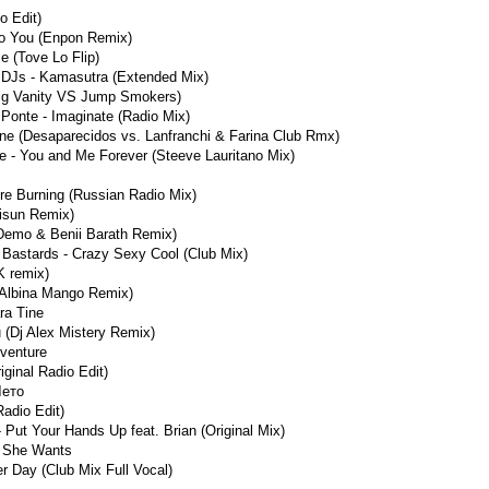
o Edit)
To You (Enpon Remix)
e (Tove Lo Flip)
r DJs - Kamasutra (Extended Mix)
aig Vanity VS Jump Smokers)
Ponte - Imaginate (Radio Mix)
one (Desaparecidos vs. Lanfranchi & Farina Club Rmx)
e - You and Me Forever (Steeve Lauritano Mix)
re Burning (Russian Radio Mix)
isun Remix)
 Demo & Benii Barath Remix)
 Bastards - Crazy Sexy Cool (Club Mix)
K remix)
(Albina Mango Remix)
ra Tine
u (Dj Alex Mistery Remix)
venture
iginal Radio Edit)
Лето
adio Edit)
 Put Your Hands Up feat. Brian (Original Mix)
t She Wants
r Day (Club Mix Full Vocal)