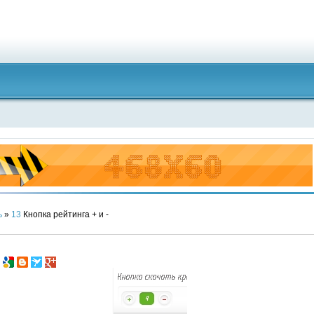
ь
»
13
Кнопка рейтинга + и -