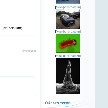
[
Мои фотографии
]
0px; color:#fff;
[
Мои фотографии
]
[
Мои фотографии
]
Облако тегов