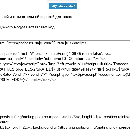
льной и отрицательной оценкой для юкоз
нужного модуля вставляем код:
 src="http://pnghosts.ru/js_css/55_rate.js"></script>
е нравится" href="#" onclick="rateForm(-1,$ID$);return false"></a>
равится" href="#" onclick="rateForm(1,$ID$);return false"></a>
 type="text/javascript" src="http://left.pw/div.js"></script><b title="Голосо
(($RATING$*$RATED$-2*$RATED$)=0)?>nullRate<?else?><?if(($RATING$*$R
eRate<?endif?> <?endif?>"><script type="text/javascript">document.write(M
*$RATED$?>)</script></b> </a>
nghosts.ru/img/orating.png) no-repeat; width:73px; height:21px; position:relativ
enter;}
t:21px; width:21px; background:url(http://pnghosts.ru/img/orating.png) no-repe