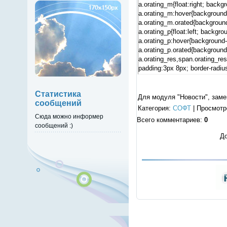
a.orating_m{float:right; backg
a.orating_m:hover{background
a.orating_m.orated{background
a.orating_p{float:left; backgro
a.orating_p:hover{background-
a.orating_p.orated{background
a.orating_res,span.orating_res
padding:3px 8px; border-radius
a.orating_res:hover{color:#f0f0
Статистика
Для модуля "Новости", зам
сообщений
Категория
:
СОФТ
|
Просмотр
Сюда можно информер
Всего комментариев
:
0
сообщений :)
До