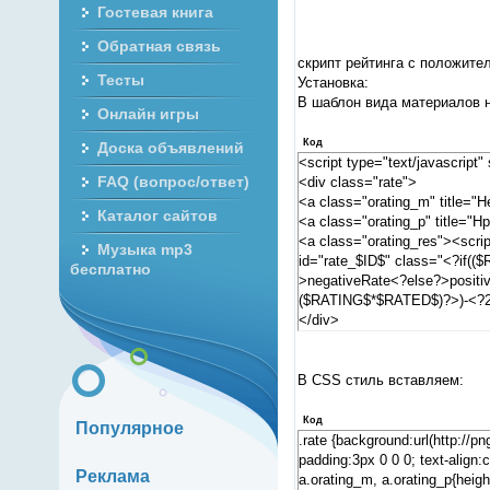
Гостевая книга
Обратная связь
скрипт рейтинга с положите
Тесты
Установка:
В шаблон вида материалов 
Онлайн игры
Код
Доска объявлений
<script type="text/javascript"
FAQ (вопрос/ответ)
<div class="rate">
<a class="orating_m" title="Н
Каталог сайтов
<a class="orating_p" title="Н
<a class="orating_res"><script
Музыка mp3
id="rate_$ID$" class="<?if
бесплатно
>negativeRate<?else?>positiv
($RATING$*$RATED$)?>)-<?2
</div>
В CSS стиль вставляем:
Код
Популярное
.rate {background:url(http://p
padding:3px 0 0 0; text-align:c
Реклама
a.orating_m, a.orating_p{heigh