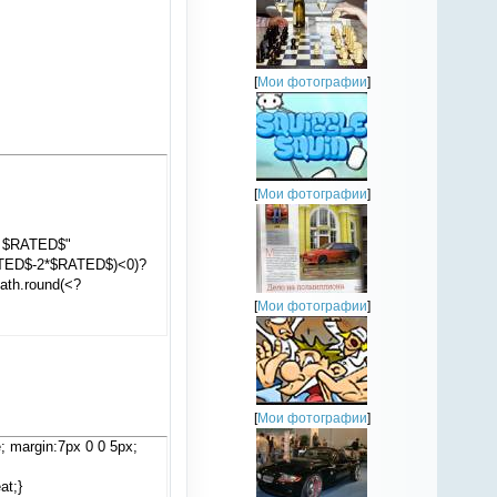
[
Мои фотографии
]
[
Мои фотографии
]
в: $RATED$"
ATED$-2*$RATED$)<0)?
ath.round(<?
[
Мои фотографии
]
[
Мои фотографии
]
e; margin:7px 0 0 5px;
at;}