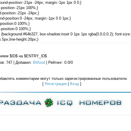
round-position:-21px -24px; margin:-1px 1px 0 0;}
-position:-21px 100%;}
-position:-21px -24px;}
und-position:0 -24px; margin:-1px 0 0 1px;}
position:0 100%;}
-position:0 100%;}
 {background:#64b327; box-shadow:inset 0 1px 1px rgba(0,0,0,0.2); font-size:1
:5px;line-height:20px;}
f0;}
еняем $ID$ на $ENTRY_ID$
ов
: 747 |
Добавил
:
Bitfood
|
Рейтинг
:
0.0
/
0
бавлять комментарии могут только зарегистрированные пользователи.
[
Регистрация
|
Вход
]