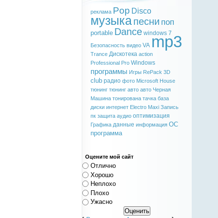
Pop
Disco
реклама
музыка
песни
поп
Dance
portable
windows 7
mp3
VA
Безопасность
видео
Дискотека
Trance
action
Windows
Professional
Pro
программы
Игры
RePack
3D
club
радио
фото
Microsoft
House
тюнинг
тюнинг авто
авто
Черная
Машина
тонирована
тачка
база
диски
интернет
Electro
Maxi
Запись
оптимизация
пк
защита
аудио
ОС
данные
Графика
информация
программа
Оцените мой сайт
Отлично
Хорошо
Неплохо
Плохо
Ужасно