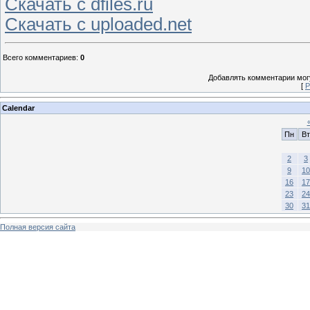
Скачать с dfiles.ru
Скачать с uploaded.net
Всего комментариев
:
0
Добавлять комментарии могу
[
Р
Calendar
Пн
Вт
2
3
9
10
16
17
23
24
30
31
Полная версия сайта