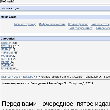
[
Мой сайт
]
Форма входа
Меню сайта
Главная страница
Информация о сайте
Каталог файлов
Каталог статей
FAQ (вопрос/ответ)
Каталог са
Categories
СОФТ
[1684]
МУЗЫКА
[3181]
ИГРЫ
[114]
ФИЛЬМЫ
[66]
МОБИЛА
[2]
ВИДЕО
[32]
ОБОИ
[14]
ЮМОР
[6]
РАЗНОЕ
[941]
Главная
»
2013
»
Декабрь
»
5
» Компьютерные сети. 5-е издание / Таненбаум Э. , Уэзер
Компьютерные сети. 5-е издание / Таненбаум Э. , Уэзеролл Д. / 2012
Перед вами - очередное, пятое изда