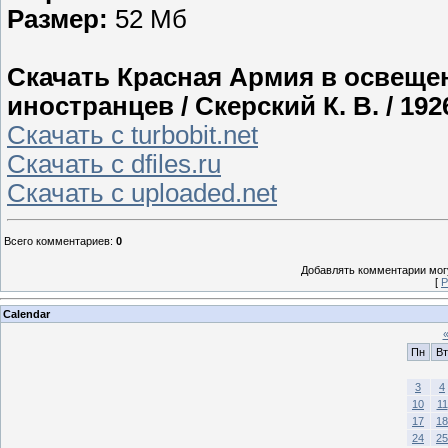
Размер:
52 Мб
Скачать Красная Армия в освеще
иностранцев / Скерский К. В. / 192
Скачать с turbobit.net
Скачать с dfiles.ru
Скачать с uploaded.net
Всего комментариев
:
0
Добавлять комментарии могу
[
Р
Calendar
Пн
Вт
3
4
10
11
17
18
24
25