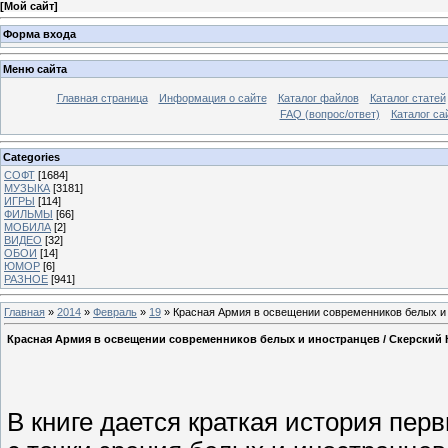
[
Мой сайт
]
Форма входа
Меню сайта
Главная страница
Информация о сайте
Каталог файлов
Каталог статей
FAQ (вопрос/ответ)
Каталог са
Categories
СОФТ
[1684]
МУЗЫКА
[3181]
ИГРЫ
[114]
ФИЛЬМЫ
[66]
МОБИЛА
[2]
ВИДЕО
[32]
ОБОИ
[14]
ЮМОР
[6]
РАЗНОЕ
[941]
Главная
»
2014
»
Февраль
»
19
» Красная Армия в освещении современников белых и ин
Красная Армия в освещении современников белых и иностранцев / Скерский К.
В книге дается краткая история пе