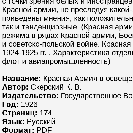
с точки зрения белых и иностранцев
Красной армии, не преследуя какой
приведены мнения, как положительн
так и тенденциозные. (Красная арми
режима в рядах Красной армии, Бое
и советско-польской войне, Красная
1924-1925 гг. , Характеристика отд
флот и авиапромышленность)
Название:
Красная Армия в освеще
Автор:
Скерский К. В.
Издательство:
Государственное Во
Год:
1926
Страниц:
174
Язык:
Русский
Формат:
PDF