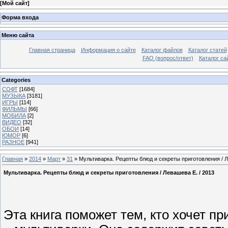
[
Мой сайт
]
Форма входа
Меню сайта
Главная страница
Информация о сайте
Каталог файлов
Каталог статей
FAQ (вопрос/ответ)
Каталог са
Categories
СОФТ
[1684]
МУЗЫКА
[3181]
ИГРЫ
[114]
ФИЛЬМЫ
[66]
МОБИЛА
[2]
ВИДЕО
[32]
ОБОИ
[14]
ЮМОР
[6]
РАЗНОЕ
[941]
Главная
»
2014
»
Март
»
31
» Мультиварка. Рецепты блюд и секреты приготовления / Л
Мультиварка. Рецепты блюд и секреты приготовления / Левашева Е. / 2013
Эта книга поможет тем, кто хочет п