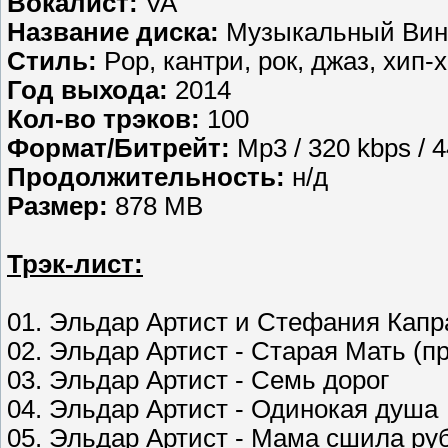
Вокалист:
VA
Название диска:
Музыкальный Вине
Стиль:
Pop, кантри, рок, джаз, хип-
Год выхода:
2014
Кол-во трэков:
100
Формат/Битрейт:
Mp3 / 320 kbps / 
Продолжительность:
н/д
Размер:
878 MB
Трэк-лист:
01. Эльдар Артист и Стефания Капр
02. Эльдар Артист - Старая Мать (п
03. Эльдар Артист - Семь дорог
04. Эльдар Артист - Одинокая душа
05. Эльдар Артист - Мама сшила ру