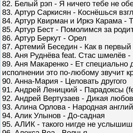
82. Белый рэп - Я ничего тебе не о
83. Артур Саркисян - Коснёшься взг
84. Артур Квирман и Иркэ Карама - 
85. Артур Бест - Помолимся за роди
86. Артур Беркут - Орел
87. Артемий Беседин - Как в первый
88. Аня Руднёва feat. Стас шмелёв 
89. Аня Макаренко - Ет специально 
исполнении это по-любому звучит кру
90. Анна-Мария - Целовать другого
91. Андрей Леницкий - Парадоксы (f
92. Андрей Вертузаев - Дикая любо
93. Алина Орлова - Народная англи
94. Алик Улынов - До-садная
95. АЛИК - такого нигде не услышиш
96. Алекса Веа - Волчья