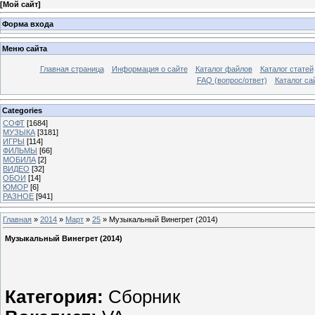
[
Мой сайт
]
Форма входа
Меню сайта
Главная страница
Информация о сайте
Каталог файлов
Каталог статей
FAQ (вопрос/ответ)
Каталог са
Categories
СОФТ
[1684]
МУЗЫКА
[3181]
ИГРЫ
[114]
ФИЛЬМЫ
[66]
МОБИЛА
[2]
ВИДЕО
[32]
ОБОИ
[14]
ЮМОР
[6]
РАЗНОЕ
[941]
Главная
»
2014
»
Март
»
25
» Музыкальный Винегрет (2014)
Музыкальный Винегрет (2014)
Категория:
Сборник