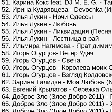
51. Карина Кокс fеаt. DJ M. E. G. - Т
52. Ирина Кудрявцева - Devochka (И
53. Илья Лукин - Ночи Одессы
54. Илья Лукин - Любовь
55. Илья Лукин - Ликвидация (Песн
56. Илья Лукин - Лестница в рай
57. Ильмира Нагимова - Ярат дими
58. Игорь Огурцов- Ветер Удач
59. Игорь Огурцов - Свеча
60. Игорь Огурцов - Королева моих 
61. Игорь Огурцов - Взгляд Колдовс
62. Зарина Тилидзе - Моя Любовь (
63. Евгений Крылатов - Сережка Ол
64. Доброе Зло (Злое Добро 2011) -
65. Доброе Зло (Злое Добро 2011) 
66. Доброе Зло (Злое Добро 2011) -