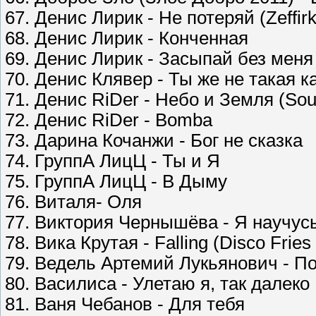
67. Денис Лирик - Не потеряй (Zeffir
68. Денис Лирик - Конченная
69. Денис Лирик - Засыпай без меня
70. Денис Клявер - Ты же не такая к
71. Денис RiDer - Небо и Земля (Sou
72. Денис RiDer - Bomba
73. Дарина Кочанжи - Бог не сказка
74. ГруппА ЛицЦ - Ты и Я
75. ГруппА ЛицЦ - В Дыму
76. Виталя- Оля
77. Виктория Чернышёва - Я научус
78. Вика Крутая - Falling (Disco Frie
79. Ведель Артемий Лукьянович - П
80. Василиса - Улетаю я, так далеко
81. Ваня Чебанов - Для тебя