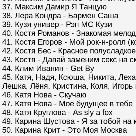
37. Максим Дамир Я Танцую
38. Лера Кондра - Бармен Саша
39. Кузя универ - Рэп MC Кузи
40. Костя Романов - Знакомая мело
41. Костя Егоров - Мой рок-н-ролл (к
42. Костя Бес - Красное полусладкое 
43. Костя - Давай заменим секс на с
44. Клим Иванин - Get By
45. Катя, Надя, Ксюша, Никита, Леха
Лешка, Лёня, Кристина, Коля, Игорь 
46. Катя Нова - Скучаю
47. Катя Нова - Мое будущее в тебе
48. Катя Круглова - As sly a fox
49. Карина Шустова - Я за тобой на 
50. Карина Крит - Это Моя Москва