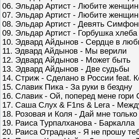
06. Эльдар Артист - Любите женщи
07. Эльдар Артист - Любите женщи
08. Эльдар Артист - Девять Симфо
09. Эльдар Артист - Горбушка хлеба
10. Эдвард Айдынов - Сердце в люб
11. Эдвард Айдынов - Мы верили
12. Эдвард Айдынов - Может быть
13. Эдвард Айдынов - Две судьбы
14. Стриж - Сделано в России feat. 
15. Славик Пика - За руки в бездну
16. Славик - Ой, поперед мене гори
17. Саша Слух & F1ns & Lera - Ме
18. Розовая и Коля - Дай мне только
19. Раиса Турпалханова - Баркалла
20. Раиса Отрадная - Я не прошу те