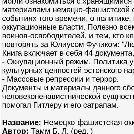
могли ознакомиться с хранящимися
материалами немецко-фашистской о
событиях того времени, о политике
оккупационные власти. Полезно всем 
воинов-освободителей, и тем, кто к
повторять за Юлиусом Фучиком: "Лю
Книга включает в себя 44 документа
- Оккупационный режим. Политика 
культурных ценностей эстонского н
- Массовые репрессии и террор.
Документы и материалы данного сбо
человеконенавистнической сущности
помогал Гитлеру и его сатрапам.
Название:
Немецко-фашистская окк
Автор:
Тамм Б. Л. (ред. )