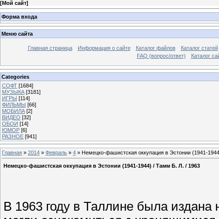
[
Мой сайт
]
Форма входа
Меню сайта
Главная страница
Информация о сайте
Каталог файлов
Каталог статей
FAQ (вопрос/ответ)
Каталог са
Categories
СОФТ
[1684]
МУЗЫКА
[3181]
ИГРЫ
[114]
ФИЛЬМЫ
[66]
МОБИЛА
[2]
ВИДЕО
[32]
ОБОИ
[14]
ЮМОР
[6]
РАЗНОЕ
[941]
Главная
»
2014
»
Февраль
»
4
» Немецко-фашистская оккупация в Эстонии (1941-1944) 
Немецко-фашистская оккупация в Эстонии (1941-1944) / Тамм Б. Л. / 1963
В 1963 году в Таллине была издана