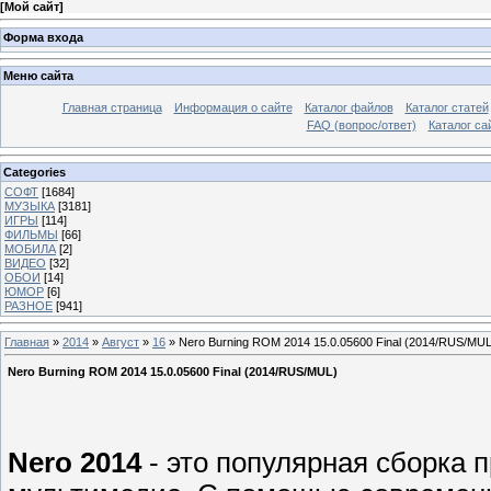
[
Мой сайт
]
Форма входа
Меню сайта
Главная страница
Информация о сайте
Каталог файлов
Каталог статей
FAQ (вопрос/ответ)
Каталог са
Categories
СОФТ
[1684]
МУЗЫКА
[3181]
ИГРЫ
[114]
ФИЛЬМЫ
[66]
МОБИЛА
[2]
ВИДЕО
[32]
ОБОИ
[14]
ЮМОР
[6]
РАЗНОЕ
[941]
Главная
»
2014
»
Август
»
16
» Nero Burning ROM 2014 15.0.05600 Final (2014/RUS/MUL
Nero Burning ROM 2014 15.0.05600 Final (2014/RUS/MUL)
Nero 2014
- это популярная сборка 