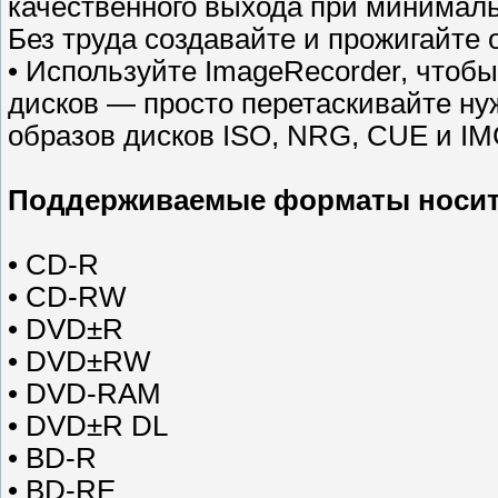
качественного выхода при минимал
Без труда создавайте и прожигайте 
• Используйте ImageRecorder, чтоб
дисков — просто перетаскивайте н
образов дисков ISO, NRG, CUE и IMG
Поддерживаемые форматы носит
• CD-R
• CD-RW
• DVD±R
• DVD±RW
• DVD-RAM
• DVD±R DL
• BD-R
• BD-RE