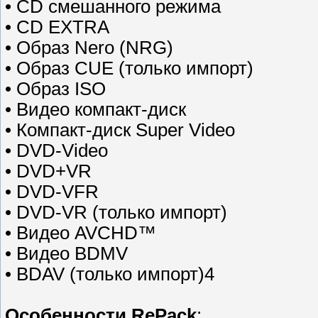
• CD смешанного режима
• CD EXTRA
• Образ Nero (NRG)
• Образ CUE (только импорт)
• Образ ISO
• Видео компакт-диск
• Компакт-диск Super Video
• DVD-Video
• DVD+VR
• DVD-VFR
• DVD-VR (только импорт)
• Видео AVCHD™
• Видео BDMV
• BDAV (только импорт)4
Особенности RePack
: